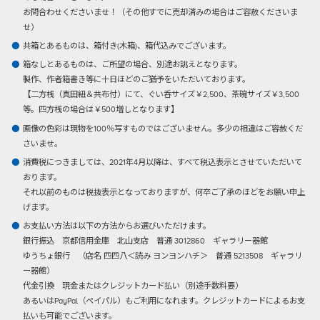
お問合わせくださいませ！（その他すでに売却済みの場合はご容赦くださいま
せ）
共箱とあるものは、箱付き(木箱)、箱代込みでございます。
箱なしとあるものは、ご所望の場合、別途お誂えとなります。
製作、作者箱書き等に十日ほどのご猶予をいただいております。
【二方桟（真田紐＆共布付）にて、ぐい呑サイズ￥2,500、茶碗サイズ￥3,500
等。四方桟の場合は￥500増しとなります】
画像の色彩は現物を100％写すものではございません。多少の相違はご容赦くだ
さいませ。
消費税につきましては、2021年4月以降は、すべて税込表示とさせていただいて
おります。
それ以前のものは税抜表示となっておりますが、何卒ご了承のほどをお願い申上
げます。
お支払い方法は以下の方法からお選びいただけます。
銀行振込
京都信用金庫 北山支店 普通 3012860 ギャラリー器館
ゆうちょ銀行 （店名 四四八＜読み ヨンヨンハチ＞ 普通 5213508 ギャラリ
ー器館）
代金引換
現金またはクレジットカード払い（別途手数料要）
あるいはPayPal（ペイパル）もご利用になれます。クレジットカードによるお支
払いも可能でございます。