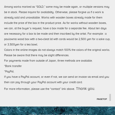
Among works marked as “SOLD,” some may be made again, or multiple versions may
be in stock. Please inquire for availability. Otherwise, please forgive us if a work is
already sold and unavailable. Works with wooden boxes already made for them
include the price of the box in the product price. As for works without wooden boxes,
we can, at the buyer’s request, have a box made for a separate fee. About ten days
are necessary for a box to be made and then inscribed by the artist. For example : a
paulownia wood box with a two-cleat lid with cords would be 2,500 yen for a sake cup,
or 3,500yen for a tea bowl.
Colors in the online images do not always match 100% the colors of the original works.
Please be aware that there may be slight differences.
For payments made from outside of Japan, three methods are available.
*Bank transfer
*PayPal.
If you have a PayPal account, or even if not, we can send an invoice via email and you
then can pay through your PayPal account with your credit card.
. Thank you.
For more information, please use the “contact” link above
PAGETOP
2026 © utsuwakan inc, Japan.
All Rights Reserved.