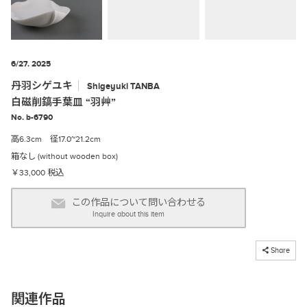
6/27. 2025
丹羽シゲユキ
Shigeyuki
TANBA
白磁削鎬手葉皿 “羽艸”
No. b-6790
高6.3cm 径17.0~21.2cm
箱なし (without wooden box)
￥33,000 税込
この作品について問い合わせる
Inquire about this item
コピーしました
Share
関連作品