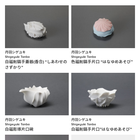
丹羽シゲユキ
丹羽シゲユキ
Shigeyuki Tanba
Shigeyuki Tanba
白磁削鎬手蓋器(香合) “しあわせの
色磁削鎬手片口 “はなゆめあそび”
さずかり”
丹羽シゲユキ
丹羽シゲユキ
Shigeyuki Tanba
Shigeyuki Tanba
白磁彫琢片口碗
白磁削鎬手片口”はなゆめあそび”