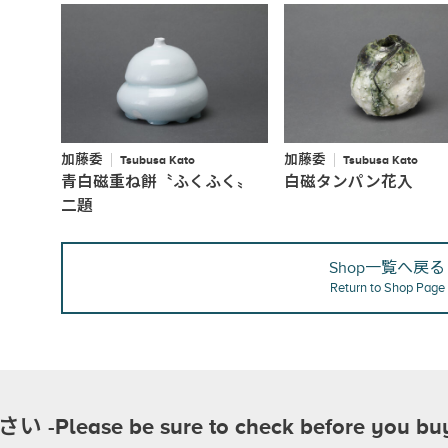
加藤委
加藤委
Tsubusa Kato
Tsubusa Kato
青白磁重ね餅〝ふくふく〟
白磁タンパン花入
二題
Shop一覧へ戻る
Return to Shop Page
se be sure to check before you bu