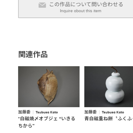
この作品について問い合わせる
Inquire about this item
関連作品
加藤委
加藤委
Tsubusa Kato
Tsubusa Kato
*白磁焼〆オブジェ “いきる
青白磁重ね餅〝ふくふ
ちから”