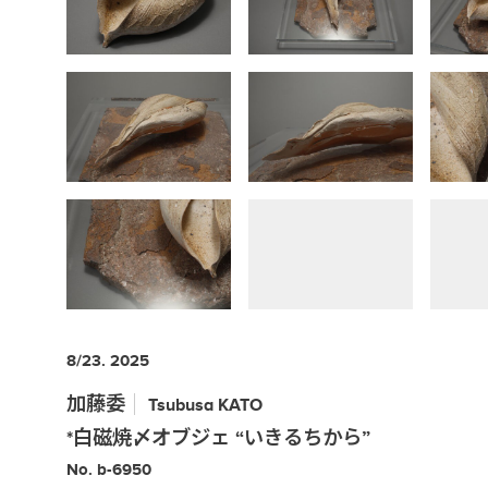
8/23. 2025
加藤委
Tsubusa
KATO
*白磁焼〆オブジェ “いきるちから”
No. b-6950