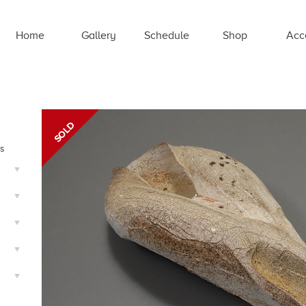
Home
Gallery
Schedule
Shop
Acc
ts