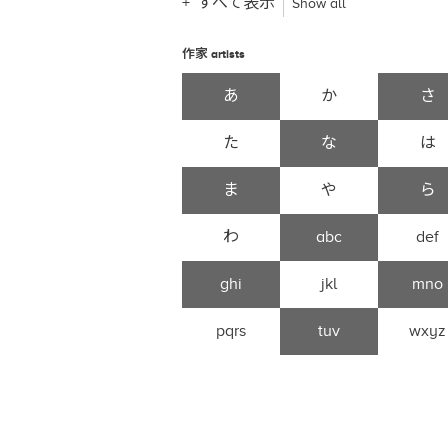
すべて表示
Show all
作家
artists
あ
か
さ
た
な
は
ま
や
ら
わ
abc
def
ghi
jkl
mno
pqrs
tuv
wxyz