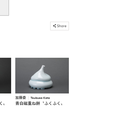
コピーしました
Share
加藤委
Tsubusa Kato
く〟
青白磁重ね餅〝ふくふく〟