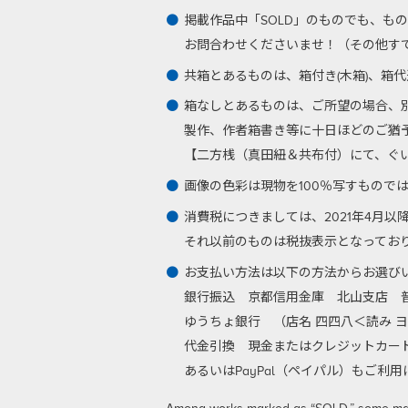
掲載作品中「SOLD」のものでも、も
お問合わせくださいませ！（その他す
共箱とあるものは、箱付き(木箱)、箱
箱なしとあるものは、ご所望の場合、
製作、作者箱書き等に十日ほどのご猶
【二方桟（真田紐＆共布付）にて、ぐい呑
画像の色彩は現物を100％写すもので
消費税につきましては、2021年4月
それ以前のものは税抜表示となってお
お支払い方法は以下の方法からお選び
銀行振込
京都信用金庫 北山支店 普通
ゆうちょ銀行 （店名 四四八＜読み ヨ
代金引換
現金またはクレジットカード
あるいはPayPal（ペイパル）もご