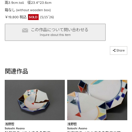
高3.9cm.tall 径23.4~23.6cm
箱なし (without wooden box)
(5/15 '26)
￥19,800 税込
SOLD
この作品について問い合わせる
Inquire about this item
コピーしました
Share
関連作品
浅野哲
浅野哲
Satoshi Asano
Satoshi Asano