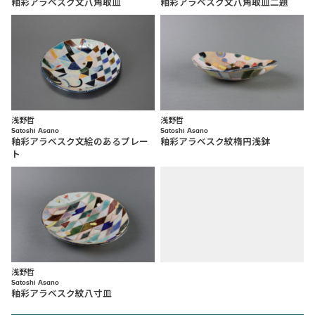
釉彩アラベスク文八角取皿
釉彩アラベスク文八角取皿二題
浅野哲
浅野哲
Satoshi Asano
Satoshi Asano
釉彩アラベスク文絵のあるプレー
釉彩アラベスク紋楕円浅鉢
ト
浅野哲
Satoshi Asano
釉彩アラベスク紋八寸皿