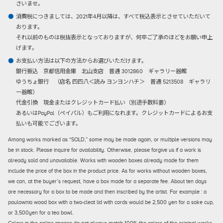
さいませ。
消費税につきましては、2021年4月以降は、すべて税込表示とさせていただいて
おります。
それ以前のものは税抜表示となっておりますが、何卒ご了承のほどをお願い申上
げます。
お支払い方法は以下の方法からお選びいただけます。
銀行振込
京都信用金庫 北山支店 普通 3012860 ギャラリー器館
ゆうちょ銀行 （店名 四四八＜読み ヨンヨンハチ＞ 普通 5213508 ギャラリ
ー器館）
代金引換
現金またはクレジットカード払い（別途手数料要）
あるいはPayPal（ペイパル）もご利用になれます。クレジットカードによるお支
払いも可能でございます。
Among works marked as “SOLD,” some may be made again, or multiple versions may
be in stock. Please inquire for availability. Otherwise, please forgive us if a work is
already sold and unavailable. Works with wooden boxes already made for them
include the price of the box in the product price. As for works without wooden boxes,
we can, at the buyer’s request, have a box made for a separate fee. About ten days
are necessary for a box to be made and then inscribed by the artist. For example : a
paulownia wood box with a two-cleat lid with cords would be 2,500 yen for a sake cup,
or 3,500yen for a tea bowl.
Colors in the online images do not always match 100% the colors of the original works.