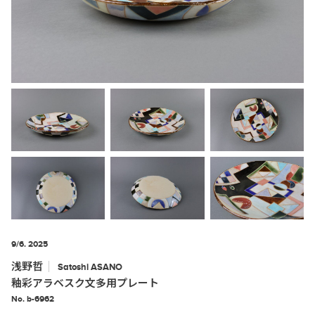
9/6. 2025
浅野哲
Satoshi
ASANO
釉彩アラベスク文多用プレート
No. b-6962