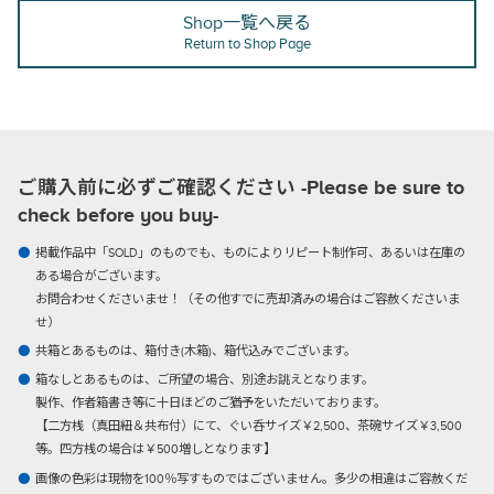
Shop一覧へ戻る
Return to Shop Page
ご購入前に必ずご確認ください -Please be sure to
check before you buy-
掲載作品中「SOLD」のものでも、ものによりリピート制作可、あるいは在庫の
ある場合がございます。
お問合わせくださいませ！（その他すでに売却済みの場合はご容赦くださいま
せ）
共箱とあるものは、箱付き(木箱)、箱代込みでございます。
箱なしとあるものは、ご所望の場合、別途お誂えとなります。
製作、作者箱書き等に十日ほどのご猶予をいただいております。
【二方桟（真田紐＆共布付）にて、ぐい呑サイズ￥2,500、茶碗サイズ￥3,500
等。四方桟の場合は￥500増しとなります】
画像の色彩は現物を100％写すものではございません。多少の相違はご容赦くだ