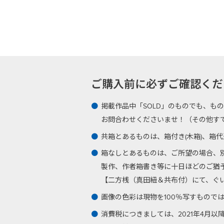
ご購入前に必ずご確認ください -Plea
掲載作品中「SOLD」のものでも、も
お問合わせくださいませ！（その他す
共箱とあるものは、箱付き(木箱)、箱
箱なしとあるものは、ご所望の場合、
製作、作者箱書き等に十日ほどのご猶
【二方桟（真田紐＆共布付）にて、ぐい呑
画像の色彩は現物を100％写すもので
消費税につきましては、2021年4月