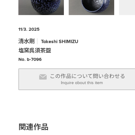
11/3. 2025
清水剛
Takeshi
SHIMIZU
塩窯呉須茶盌
No. b-7096
この作品について問い合わせる
Inquire about this item
関連作品