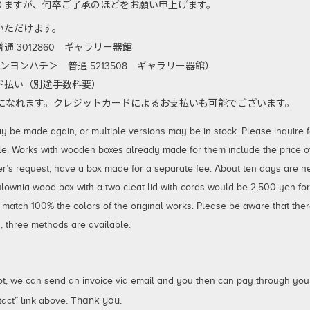
りますが、何卒ご了承のほどをお願い申上げます。
いただけます。
 3012860 ギャラリー器館
ンヨンハチ＞ 普通 5213508 ギャラリー器館）
払い（別途手数料要）
利用になれます。クレジットカードによるお支払いも可能でございます。
 made again, or multiple versions may be in stock. Please inquire for
le. Works with wooden boxes already made for them include the price of 
er’s request, have a box made for a separate fee. About ten days are 
aulownia wood box with a two-cleat lid with cords would be 2,500 yen fo
 match 100% the colors of the original works. Please be aware that ther
 three methods are available.
not, we can send an invoice via email and you then can pay through your
. Thank you.
act” link above