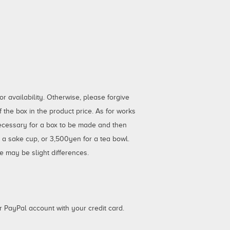
 availability. Otherwise, please forgive
the box in the product price. As for works
necessary for a box to be made and then
r a sake cup, or 3,500yen for a tea bowl.
e may be slight differences.
 PayPal account with your credit card.