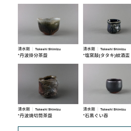
清水剛
清水剛
Takeshi Shimizu
Takeshi Shimizu
*丹波掛分茶盌
*塩窯敲(タタキ)紋酒盃
清水剛
清水剛
Takeshi Shimizu
Takeshi Shimizu
*丹波焼切筒茶盌
*石黒ぐい吞