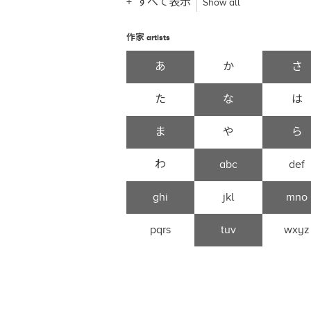
すべて表示
Show all
作家
artists
あ
か
さ
た
な
は
ま
や
ら
わ
abc
def
ghi
jkl
mno
pqrs
tuv
wxyz