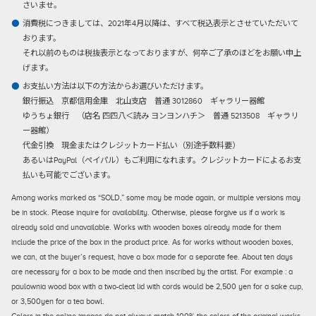
さいませ。
消費税につきましては、2021年4月以降は、すべて税込表示とさせていただいて
おります。
それ以前のものは税抜表示となっておりますが、何卒ご了承のほどをお願い申上
げます。
お支払い方法は以下の方法からお選びいただけます。
銀行振込
京都信用金庫 北山支店 普通 3012860 ギャラリー器館
ゆうちょ銀行 （店名 四四八＜読み ヨンヨンハチ＞ 普通 5213508 ギャラリ
ー器館）
代金引換
現金またはクレジットカード払い（別途手数料要）
あるいはPayPal（ペイパル）もご利用になれます。クレジットカードによるお支
払いも可能でございます。
Among works marked as “SOLD,” some may be made again, or multiple versions may
be in stock. Please inquire for availability. Otherwise, please forgive us if a work is
already sold and unavailable. Works with wooden boxes already made for them
include the price of the box in the product price. As for works without wooden boxes,
we can, at the buyer’s request, have a box made for a separate fee. About ten days
are necessary for a box to be made and then inscribed by the artist. For example : a
paulownia wood box with a two-cleat lid with cords would be 2,500 yen for a sake cup,
or 3,500yen for a tea bowl.
Colors in the online images do not always match 100% the colors of the original works.