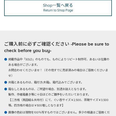
Shop一覧へ戻る
Return to Shop Page
ご購入前に必ずご確認ください -Please be sure to
check before you buy-
掲載作品中「SOLD」のものでも、ものによりリピート制作可、あるいは在庫の
ある場合がございます。
お問合わせくださいませ！（その他すでに売却済みの場合はご容赦くださいま
せ）
共箱とあるものは、箱付き(木箱)、箱代込みでございます。
箱なしとあるものは、ご所望の場合、別途お誂えとなります。
製作、作者箱書き等に十日ほどのご猶予をいただいております。
【二方桟（真田紐＆共布付）にて、ぐい呑サイズ￥2,500、茶碗サイズ￥3,500
等。四方桟の場合は￥500増しとなります】
画像の色彩は現物を100％写すものではございません。多少の相違はご容赦くだ