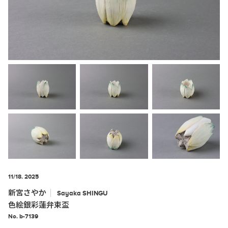
11/18. 2025
新宮さやか
Sayaka
SHINGU
色絵銀彩蓮弁束盃
No. b-7139