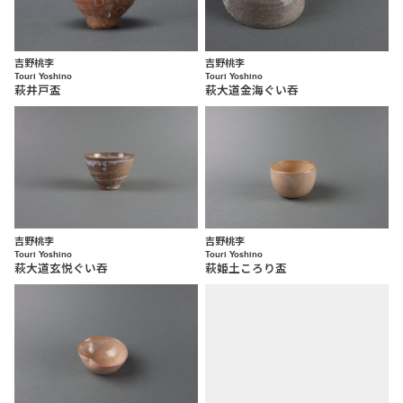
吉野桃李
吉野桃李
Touri Yoshino
Touri Yoshino
萩井戸盃
萩大道金海ぐい吞
吉野桃李
吉野桃李
Touri Yoshino
Touri Yoshino
萩大道玄悦ぐい吞
萩姫土ころり盃