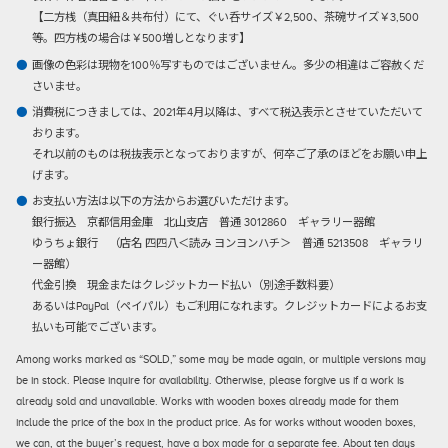
【二方桟（真田紐＆共布付）にて、ぐい呑サイズ￥2,500、茶碗サイズ￥3,500
等。四方桟の場合は￥500増しとなります】
画像の色彩は現物を100％写すものではございません。多少の相違はご容赦くだ
さいませ。
消費税につきましては、2021年4月以降は、すべて税込表示とさせていただいて
おります。
それ以前のものは税抜表示となっておりますが、何卒ご了承のほどをお願い申上
げます。
お支払い方法は以下の方法からお選びいただけます。
銀行振込
京都信用金庫 北山支店 普通 3012860 ギャラリー器館
ゆうちょ銀行 （店名 四四八＜読み ヨンヨンハチ＞ 普通 5213508 ギャラリ
ー器館）
代金引換
現金またはクレジットカード払い（別途手数料要）
あるいはPayPal（ペイパル）もご利用になれます。クレジットカードによるお支
払いも可能でございます。
Among works marked as “SOLD,” some may be made again, or multiple versions may
be in stock. Please inquire for availability. Otherwise, please forgive us if a work is
already sold and unavailable. Works with wooden boxes already made for them
include the price of the box in the product price. As for works without wooden boxes,
we can, at the buyer’s request, have a box made for a separate fee. About ten days