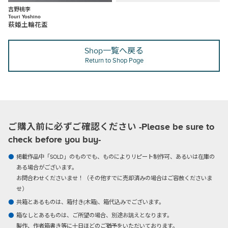
吉野桃李
Touri Yoshino
萩姫土輪花盃
Shop一覧へ戻る
Return to Shop Page
ご購入前に必ずご確認ください -Please be sure to
check before you buy-
掲載作品中「SOLD」のものでも、ものによりリピート制作可、あるいは在庫の
ある場合がございます。
お問合わせくださいませ！（その他すでに売却済みの場合はご容赦くださいま
せ）
共箱とあるものは、箱付き(木箱)、箱代込みでございます。
箱なしとあるものは、ご所望の場合、別途お誂えとなります。
製作、作者箱書き等に十日ほどのご猶予をいただいております。