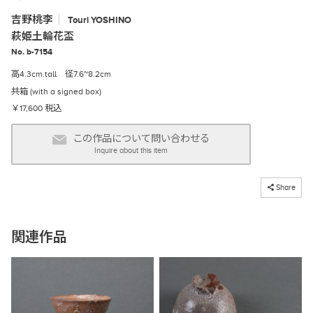
吉野桃李
Touri
YOSHINO
萩姫土輪花盃
No. b-7154
高4.3cm.tall 径7.6~8.2cm
共箱 (with a signed box)
￥17,600 税込
この作品について問い合わせる
Inquire about this item
コピーしました
Share
関連作品