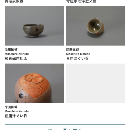
青磁象嵌盃
青磁象嵌浮遊文盃
岸田匡啓
岸田匡啓
Masahiro Kishida
Masahiro Kishida
飛青磁陰刻盃
青唐津ぐい呑
岸田匡啓
Masahiro Kishida
絵唐津ぐい呑