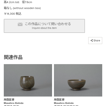
高4.2cm.tall 径7.6cm
箱なし (without wooden box)
￥14,300 税込
この作品について問い合わせる
Inquire about this item
コピーしました
Share
関連作品
岸田匡啓
岸田匡啓
Masahiro Kishida
Masahiro Kishida