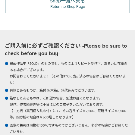
Shop一覧へ戻る
Return to Shop Page
ご購入前に必ずご確認ください -Please be sure to
check before you buy-
掲載作品中「SOLD」のものでも、ものによりリピート制作可、あるいは在庫の
ある場合がございます。
お問合わせくださいませ！（その他すでに売却済みの場合はご容赦くださいま
せ）
共箱とあるものは、箱付き(木箱)、箱代込みでございます。
箱なしとあるものは、ご所望の場合、別途お誂えとなります。
製作、作者箱書き等に十日ほどのご猶予をいただいております。
【二方桟（真田紐＆共布付）にて、ぐい呑サイズ￥2,500、茶碗サイズ￥3,500
等。四方桟の場合は￥500増しとなります】
画像の色彩は現物を100％写すものではございません。多少の相違はご容赦くだ
さいませ。