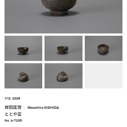
1/12. 2026
岸田匡啓
Masahiro
KISHIDA
ととや盃
No. b-7235