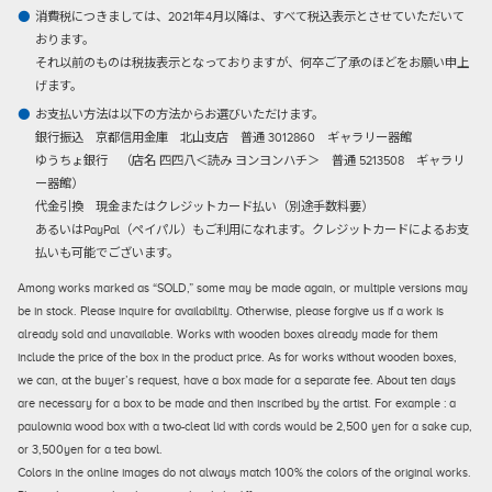
消費税につきましては、2021年4月以降は、すべて税込表示とさせていただいて
おります。
それ以前のものは税抜表示となっておりますが、何卒ご了承のほどをお願い申上
げます。
お支払い方法は以下の方法からお選びいただけます。
銀行振込
京都信用金庫 北山支店 普通 3012860 ギャラリー器館
ゆうちょ銀行 （店名 四四八＜読み ヨンヨンハチ＞ 普通 5213508 ギャラリ
ー器館）
代金引換
現金またはクレジットカード払い（別途手数料要）
あるいはPayPal（ペイパル）もご利用になれます。クレジットカードによるお支
払いも可能でございます。
Among works marked as “SOLD,” some may be made again, or multiple versions may
be in stock. Please inquire for availability. Otherwise, please forgive us if a work is
already sold and unavailable. Works with wooden boxes already made for them
include the price of the box in the product price. As for works without wooden boxes,
we can, at the buyer’s request, have a box made for a separate fee. About ten days
are necessary for a box to be made and then inscribed by the artist. For example : a
paulownia wood box with a two-cleat lid with cords would be 2,500 yen for a sake cup,
or 3,500yen for a tea bowl.
Colors in the online images do not always match 100% the colors of the original works.