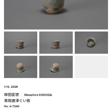
1/12. 2026
岸田匡啓
Masahiro
KISHIDA
青斑唐津ぐい吞
No. b-7240