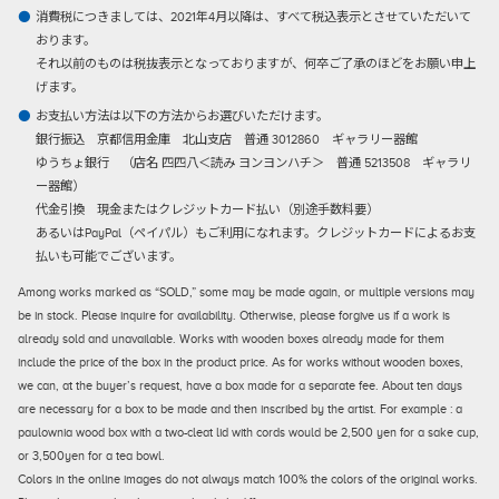
消費税につきましては、2021年4月以降は、すべて税込表示とさせていただいて
おります。
それ以前のものは税抜表示となっておりますが、何卒ご了承のほどをお願い申上
げます。
お支払い方法は以下の方法からお選びいただけます。
銀行振込
京都信用金庫 北山支店 普通 3012860 ギャラリー器館
ゆうちょ銀行 （店名 四四八＜読み ヨンヨンハチ＞ 普通 5213508 ギャラリ
ー器館）
代金引換
現金またはクレジットカード払い（別途手数料要）
あるいはPayPal（ペイパル）もご利用になれます。クレジットカードによるお支
払いも可能でございます。
Among works marked as “SOLD,” some may be made again, or multiple versions may
be in stock. Please inquire for availability. Otherwise, please forgive us if a work is
already sold and unavailable. Works with wooden boxes already made for them
include the price of the box in the product price. As for works without wooden boxes,
we can, at the buyer’s request, have a box made for a separate fee. About ten days
are necessary for a box to be made and then inscribed by the artist. For example : a
paulownia wood box with a two-cleat lid with cords would be 2,500 yen for a sake cup,
or 3,500yen for a tea bowl.
Colors in the online images do not always match 100% the colors of the original works.