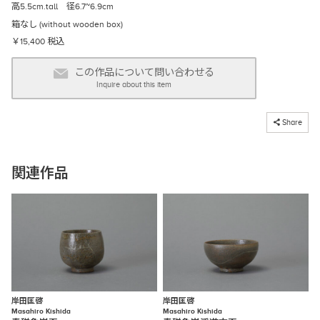
高5.5cm.tall 径6.7~6.9cm
箱なし (without wooden box)
￥15,400 税込
この作品について問い合わせる
Inquire about this item
コピーしました
Share
関連作品
岸田匡啓
岸田匡啓
Masahiro Kishida
Masahiro Kishida