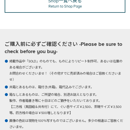
Shop一覧へ戻る
Return to Shop Page
ご購入前に必ずご確認ください -Please be sure to
check before you buy-
掲載作品中「SOLD」のものでも、ものによりリピート制作可、あるいは在庫の
ある場合がございます。
お問合わせくださいませ！（その他すでに売却済みの場合はご容赦くださいま
せ）
共箱とあるものは、箱付き(木箱)、箱代込みでございます。
箱なしとあるものは、ご所望の場合、別途お誂えとなります。
製作、作者箱書き等に十日ほどのご猶予をいただいております。
【二方桟（真田紐＆共布付）にて、ぐい呑サイズ￥2,500、茶碗サイズ￥3,500
等。四方桟の場合は￥500増しとなります】
画像の色彩は現物を100％写すものではございません。多少の相違はご容赦くだ
さいませ。