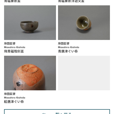
青磁象嵌盃
青磁象嵌浮遊文盃
岸田匡啓
岸田匡啓
Masahiro Kishida
Masahiro Kishida
飛青磁陰刻盃
青唐津ぐい呑
岸田匡啓
Masahiro Kishida
絵唐津ぐい呑