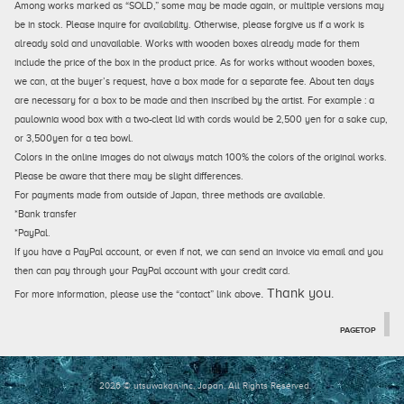
Among works marked as “SOLD,” some may be made again, or multiple versions may
be in stock. Please inquire for availability. Otherwise, please forgive us if a work is
already sold and unavailable. Works with wooden boxes already made for them
include the price of the box in the product price. As for works without wooden boxes,
we can, at the buyer’s request, have a box made for a separate fee. About ten days
are necessary for a box to be made and then inscribed by the artist. For example : a
paulownia wood box with a two-cleat lid with cords would be 2,500 yen for a sake cup,
or 3,500yen for a tea bowl.
Colors in the online images do not always match 100% the colors of the original works.
Please be aware that there may be slight differences.
For payments made from outside of Japan, three methods are available.
*Bank transfer
*PayPal.
If you have a PayPal account, or even if not, we can send an invoice via email and you
then can pay through your PayPal account with your credit card.
. Thank you.
For more information, please use the “contact” link above
PAGETOP
2026 © utsuwakan inc, Japan.
All Rights Reserved.