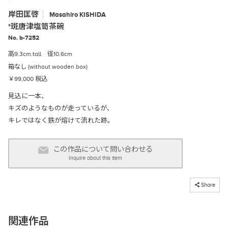
岸田匡啓
Masahiro
KISHIDA
*斑唐津塩笥茶碗
No. b-7252
高9.3cm.tall 径10.6cm
箱なし (without wooden box)
￥99,000 税込
見込に一本、
キズのようなものが走っているが、
キレではなく鉄が熔けて流れた跡。
この作品について問い合わせる
Inquire about this item
コピーしました
Share
関連作品