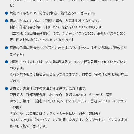
せ）
共箱とあるものは、箱付き(木箱)、箱代込みでございます。
箱なしとあるものは、ご所望の場合、別途お誂えとなります。
製作、作者箱書き等に十日ほどのご猶予をいただいております。
【二方桟（真田紐＆共布付）にて、ぐい呑サイズ￥2,500、茶碗サイズ￥3,500
等。四方桟の場合は￥500増しとなります】
画像の色彩は現物を100％写すものではございません。多少の相違はご容赦くだ
さいませ。
消費税につきましては、2021年4月以降は、すべて税込表示とさせていただいて
おります。
それ以前のものは税抜表示となっておりますが、何卒ご了承のほどをお願い申上
げます。
お支払い方法は以下の方法からお選びいただけます。
銀行振込
京都信用金庫 北山支店 普通 3012860 ギャラリー器館
ゆうちょ銀行 （店名 四四八＜読み ヨンヨンハチ＞ 普通 5213508 ギャラリ
ー器館）
代金引換
現金またはクレジットカード払い（別途手数料要）
あるいはPayPal（ペイパル）もご利用になれます。クレジットカードによるお支
払いも可能でございます。