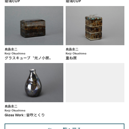
玻璃CUP
玻璃CUP
奥島圭二
奥島圭二
Keiji Okushima
Keiji Okushima
グラスキューブ〝光ノ小匣〟
重ね匣
奥島圭二
Keiji Okushima
Glass Work : 宙吹とくり