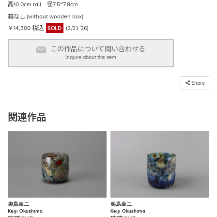
高10.0cm.tall 径7.5~7.8cm
箱なし (without wooden box)
(2/21 '26)
￥14,300 税込
SOLD
この作品について問い合わせる
Inquire about this item
コピーしました
Share
関連作品
奥島圭二
奥島圭二
Keiji Okushima
Keiji Okushima