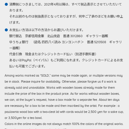
消費税につきましては、2021年4月以降は、すべて税込表示とさせていただいて
おります。
それ以前のものは税抜表示となっておりますが、何卒ご了承のほどをお願い申上
げます。
お支払い方法は以下の方法からお選びいただけます。
銀行振込
京都信用金庫 北山支店 普通 3012860 ギャラリー器館
ゆうちょ銀行 （店名 四四八＜読み ヨンヨンハチ＞ 普通 5213508 ギャラリ
ー器館）
代金引換
現金またはクレジットカード払い（別途手数料要）
あるいはPayPal（ペイパル）もご利用になれます。クレジットカードによるお支
払いも可能でございます。
Among works marked as “SOLD,” some may be made again, or multiple versions may
be in stock. Please inquire for availability. Otherwise, please forgive us if a work is
already sold and unavailable. Works with wooden boxes already made for them
include the price of the box in the product price. As for works without wooden boxes,
we can, at the buyer’s request, have a box made for a separate fee. About ten days
are necessary for a box to be made and then inscribed by the artist. For example : a
paulownia wood box with a two-cleat lid with cords would be 2,500 yen for a sake cup,
or 3,500yen for a tea bowl.
Colors in the online images do not always match 100% the colors of the original works.