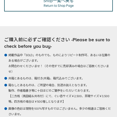
Shop一覧へ戻る
Return to Shop Page
ご購入前に必ずご確認ください -Please be sure to
check before you buy-
掲載作品中「SOLD」のものでも、ものによりリピート制作可、あるいは在庫の
ある場合がございます。
お問合わせくださいませ！（その他すでに売却済みの場合はご容赦くださいま
せ）
共箱とあるものは、箱付き(木箱)、箱代込みでございます。
箱なしとあるものは、ご所望の場合、別途お誂えとなります。
製作、作者箱書き等に十日ほどのご猶予をいただいております。
【二方桟（真田紐＆共布付）にて、ぐい呑サイズ￥2,500、茶碗サイズ￥3,500
等。四方桟の場合は￥500増しとなります】
画像の色彩は現物を100％写すものではございません。多少の相違はご容赦くだ
さいませ。