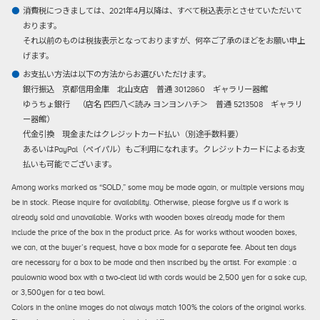
消費税につきましては、2021年4月以降は、すべて税込表示とさせていただいて
おります。
それ以前のものは税抜表示となっておりますが、何卒ご了承のほどをお願い申上
げます。
お支払い方法は以下の方法からお選びいただけます。
銀行振込
京都信用金庫 北山支店 普通 3012860 ギャラリー器館
ゆうちょ銀行 （店名 四四八＜読み ヨンヨンハチ＞ 普通 5213508 ギャラリ
ー器館）
代金引換
現金またはクレジットカード払い（別途手数料要）
あるいはPayPal（ペイパル）もご利用になれます。クレジットカードによるお支
払いも可能でございます。
Among works marked as “SOLD,” some may be made again, or multiple versions may
be in stock. Please inquire for availability. Otherwise, please forgive us if a work is
already sold and unavailable. Works with wooden boxes already made for them
include the price of the box in the product price. As for works without wooden boxes,
we can, at the buyer’s request, have a box made for a separate fee. About ten days
are necessary for a box to be made and then inscribed by the artist. For example : a
paulownia wood box with a two-cleat lid with cords would be 2,500 yen for a sake cup,
or 3,500yen for a tea bowl.
Colors in the online images do not always match 100% the colors of the original works.