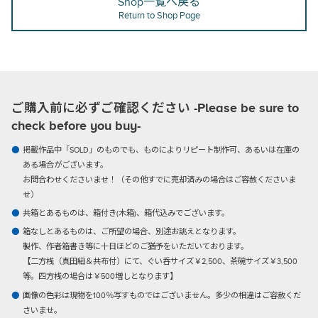
Shop一覧へ戻る
Return to Shop Page
ご購入前に必ずご確認ください -Please be sure to
check before you buy-
掲載作品中「SOLD」のものでも、ものによりリピート制作可、あるいは在庫の
ある場合がございます。
お問合わせくださいませ！（その他すでに売却済みの場合はご容赦くださいま
せ）
共箱とあるものは、箱付き(木箱)、箱代込みでございます。
箱なしとあるものは、ご所望の場合、別途お誂えとなります。
製作、作者箱書き等に十日ほどのご猶予をいただいております。
【二方桟（真田紐＆共布付）にて、ぐい呑サイズ￥2,500、茶碗サイズ￥3,500
等。四方桟の場合は￥500増しとなります】
画像の色彩は現物を100％写すものではございません。多少の相違はご容赦くだ
さいませ。