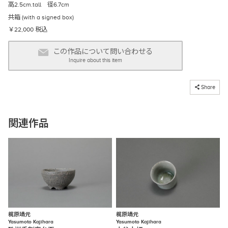
高2.5cm.tall 径6.7cm
共箱 (with a signed box)
￥22,000 税込
この作品について問い合わせる
Inquire about this item
コピーしました
Share
関連作品
梶原靖元
梶原靖元
Yasumoto Kajihara
Yasumoto Kajihara