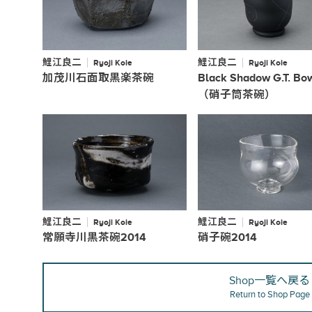
鯉江良二
鯉江良二
Ryoji Koie
Ryoji Koie
加茂川石面取黒楽茶碗
Black Shadow G.T. Bo
（硝子筒茶碗）
鯉江良二
鯉江良二
Ryoji Koie
Ryoji Koie
常願寺川黒茶碗2014
硝子碗2014
Shop一覧へ戻る
Return to Shop Page