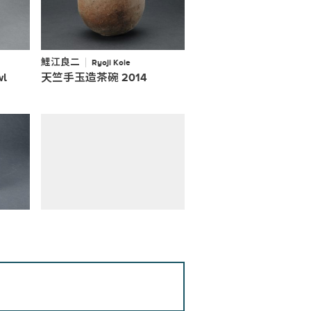
鯉江良二
Ryoji Koie
wl
天竺手玉造茶碗 2014