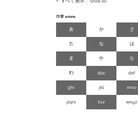
すべて表示
Show all
作家
artists
あ
か
さ
た
な
は
ま
や
ら
わ
abc
def
ghi
jkl
mno
pqrs
tuv
wxyz