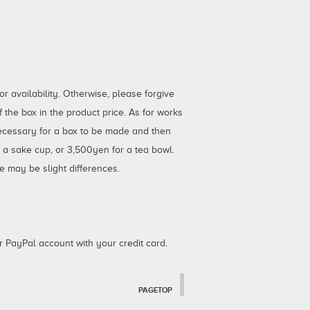
 availability. Otherwise, please forgive
the box in the product price. As for works
necessary for a box to be made and then
r a sake cup, or 3,500yen for a tea bowl.
e may be slight differences.
 PayPal account with your credit card.
PAGETOP