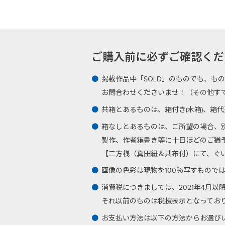
ご購入前に必ずご確認ください -Plea
掲載作品中「SOLD」のものでも、も
お問合わせくださいませ！（その他す
共箱とあるものは、箱付き(木箱)、箱
箱なしとあるものは、ご所望の場合、
製作、作者箱書き等に十日ほどのご猶
【二方桟（真田紐＆共布付）にて、ぐい呑
画像の色彩は現物を100％写すもので
消費税につきましては、2021年4月
それ以前のものは税抜表示となってお
お支払い方法は以下の方法からお選び