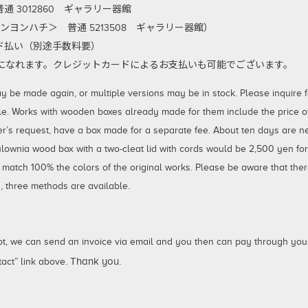
 3012860 ギャラリー器館
ンヨンハチ＞ 普通 5213508 ギャラリー器館）
払い（別途手数料要）
利用になれます。クレジットカードによるお支払いも可能でございます。
 made again, or multiple versions may be in stock. Please inquire for
le. Works with wooden boxes already made for them include the price of 
er’s request, have a box made for a separate fee. About ten days are 
aulownia wood box with a two-cleat lid with cords would be 2,500 yen fo
 match 100% the colors of the original works. Please be aware that ther
 three methods are available.
not, we can send an invoice via email and you then can pay through your
. Thank you.
act” link above