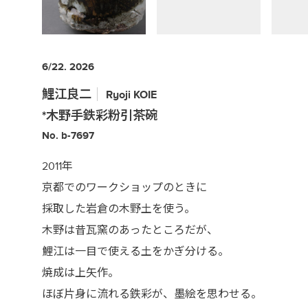
6/22. 2026
鯉江良二
Ryoji
KOIE
*木野手鉄彩粉引茶碗
No. b-7697
2011年
京都でのワークショップのときに
採取した岩倉の木野土を使う。
木野は昔瓦窯のあったところだが、
鯉江は一目で使える土をかぎ分ける。
焼成は上矢作。
ほぼ片身に流れる鉄彩が、墨絵を思わせる。