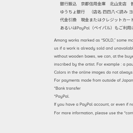
銀行振込
京都信用金庫 北山支店 普通
ゆうちょ銀行 （店名 四四八＜読み ヨ
代金引換
現金またはクレジットカード
あるいはPayPal（ペイパル）もご
Among works marked as “SOLD,” some may be
us if a work is already sold and unavailab
without wooden boxes, we can, at the buy
inscribed by the artist. For example : a p
Colors in the online images do not always
For payments made from outside of Japan,
*Bank transfer
*PayPal.
If you have a PayPal account, or even if 
For more information, please use the “cont