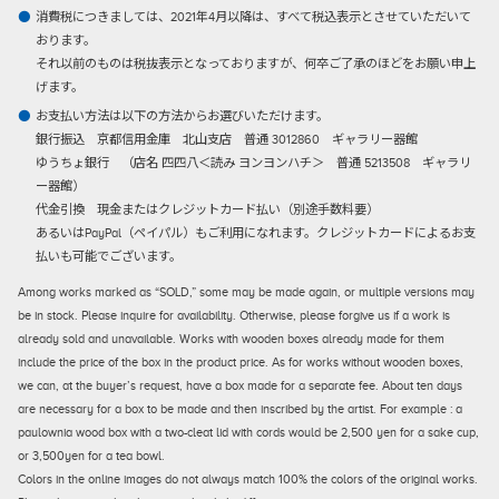
消費税につきましては、2021年4月以降は、すべて税込表示とさせていただいて
おります。
それ以前のものは税抜表示となっておりますが、何卒ご了承のほどをお願い申上
げます。
お支払い方法は以下の方法からお選びいただけます。
銀行振込
京都信用金庫 北山支店 普通 3012860 ギャラリー器館
ゆうちょ銀行 （店名 四四八＜読み ヨンヨンハチ＞ 普通 5213508 ギャラリ
ー器館）
代金引換
現金またはクレジットカード払い（別途手数料要）
あるいはPayPal（ペイパル）もご利用になれます。クレジットカードによるお支
払いも可能でございます。
Among works marked as “SOLD,” some may be made again, or multiple versions may
be in stock. Please inquire for availability. Otherwise, please forgive us if a work is
already sold and unavailable. Works with wooden boxes already made for them
include the price of the box in the product price. As for works without wooden boxes,
we can, at the buyer’s request, have a box made for a separate fee. About ten days
are necessary for a box to be made and then inscribed by the artist. For example : a
paulownia wood box with a two-cleat lid with cords would be 2,500 yen for a sake cup,
or 3,500yen for a tea bowl.
Colors in the online images do not always match 100% the colors of the original works.