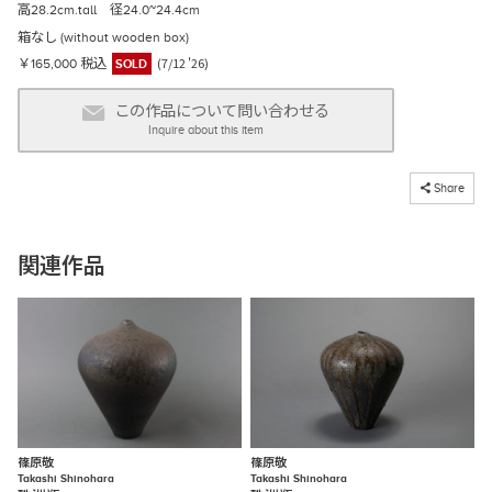
高28.2cm.tall 径24.0~24.4cm
箱なし (without wooden box)
(7/12 '26)
￥165,000 税込
SOLD
この作品について問い合わせる
Inquire about this item
コピーしました
Share
関連作品
篠原敬
篠原敬
Takashi Shinohara
Takashi Shinohara