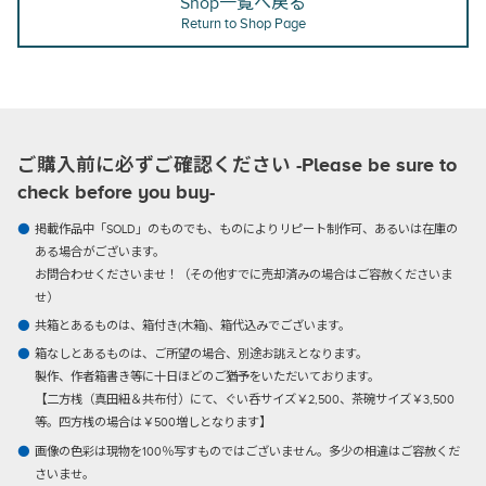
Shop一覧へ戻る
Return to Shop Page
ご購入前に必ずご確認ください -Please be sure to
check before you buy-
掲載作品中「SOLD」のものでも、ものによりリピート制作可、あるいは在庫の
ある場合がございます。
お問合わせくださいませ！（その他すでに売却済みの場合はご容赦くださいま
せ）
共箱とあるものは、箱付き(木箱)、箱代込みでございます。
箱なしとあるものは、ご所望の場合、別途お誂えとなります。
製作、作者箱書き等に十日ほどのご猶予をいただいております。
【二方桟（真田紐＆共布付）にて、ぐい呑サイズ￥2,500、茶碗サイズ￥3,500
等。四方桟の場合は￥500増しとなります】
画像の色彩は現物を100％写すものではございません。多少の相違はご容赦くだ
さいませ。