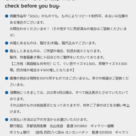
check before you buy-
掲載作品中「SOLD」のものでも、ものによりリピート制作可、あるいは在庫の
ある場合がございます。
お問合わせくださいませ！（その他すでに売却済みの場合はご容赦くださいま
せ）
共箱とあるものは、箱付き(木箱)、箱代込みでございます。
箱なしとあるものは、ご所望の場合、別途お誂えとなります。
製作、作者箱書き等に十日ほどのご猶予をいただいております。
【二方桟（真田紐＆共布付）にて、ぐい呑サイズ￥2,500、茶碗サイズ￥3,500
等。四方桟の場合は￥500増しとなります】
画像の色彩は現物を100％写すものではございません。多少の相違はご容赦くだ
さいませ。
消費税につきましては、2021年4月以降は、すべて税込表示とさせていただいて
おります。
それ以前のものは税抜表示となっておりますが、何卒ご了承のほどをお願い申上
げます。
お支払い方法は以下の方法からお選びいただけます。
銀行振込
京都信用金庫 北山支店 普通 3012860 ギャラリー器館
ゆうちょ銀行 （店名 四四八＜読み ヨンヨンハチ＞ 普通 5213508 ギャラリ