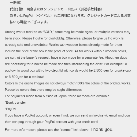
ー器館）
代金引換
現金またはクレジットカード払い（別途手数料要）
あるいはPayPal（ペイパル）もご利用になれます。クレジットカードによるお支
払いも可能でございます。
Among works marked as “SOLD,” some may be made again, or multiple versions may
be in stock. Please inquire for availability. Otherwise, please forgive us if a work is
already sold and unavailable. Works with wooden boxes already made for them
include the price of the box in the product price. As for works without wooden boxes,
we can, at the buyer’s request, have a box made for a separate fee. About ten days
are necessary for a box to be made and then inscribed by the artist. For example : a
paulownia wood box with a two-cleat lid with cords would be 2,500 yen for a sake cup,
or 3,500yen for a tea bowl.
Colors in the online images do not always match 100% the colors of the original works.
Please be aware that there may be slight differences.
For payments made from outside of Japan, three methods are available.
*Bank transfer
*PayPal.
If you have a PayPal account, or even if not, we can send an invoice via email and you
then can pay through your PayPal account with your credit card.
. Thank you.
For more information, please use the “contact” link above