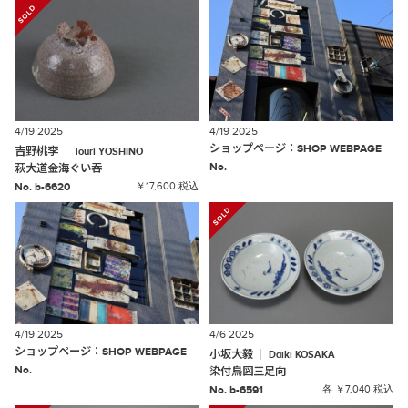
4/19 2025
4/19 2025
ショップページ
：
SHOP
WEBPAGE
吉野桃李
Touri
YOSHINO
No.
萩大道金海ぐい吞
No. b-6620
￥17,600 税込
4/19 2025
4/6 2025
ショップページ
：
SHOP
WEBPAGE
小坂大毅
Daiki
KOSAKA
No.
染付鳥図三足向
No. b-6591
各 ￥7,040 税込