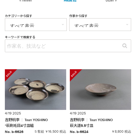
« newer
32
older »
カテゴリーから探す
作家から探す
キーワードで検索する
4/19 2025
4/19 2025
吉野桃李
吉野桃李
Touri
YOSHINO
Touri
YOSHINO
*
萩刷毛目4寸皿組
萩大道5.5寸皿
No. b-6626
５客組 ￥16,500 税込
No. b-6624
￥8,800 税込