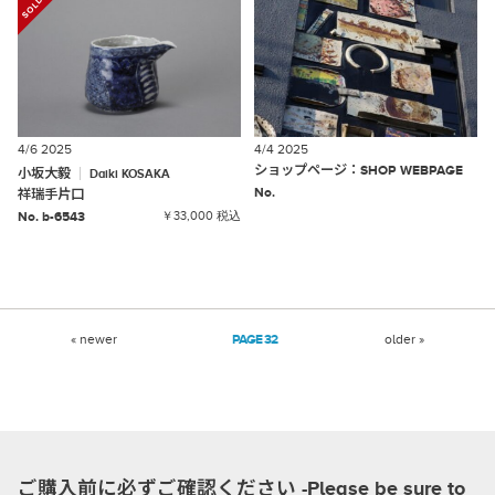
4/6 2025
4/4 2025
ショップページ
：
SHOP
WEBPAGE
小坂大毅
Daiki
KOSAKA
No.
祥瑞手片口
No. b-6543
￥33,000 税込
« newer
32
older »
ご購入前に必ずご確認ください -Please be sure to