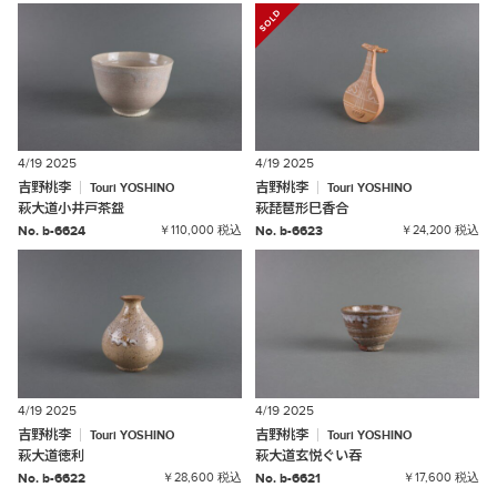
4/19 2025
4/19 2025
吉野桃李
吉野桃李
Touri
YOSHINO
Touri
YOSHINO
萩大道小井戸茶盌
萩琵琶形巳香合
No. b-6624
￥110,000 税込
No. b-6623
￥24,200 税込
4/19 2025
4/19 2025
吉野桃李
吉野桃李
Touri
YOSHINO
Touri
YOSHINO
萩大道徳利
萩大道玄悦ぐい吞
No. b-6622
￥28,600 税込
No. b-6621
￥17,600 税込