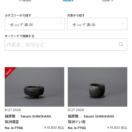
« newer
6
older »
カテゴリーから探す
作家から探す
キーワードで検索する
6/27 2026
6/27 2026
篠原敬
篠原敬
Takashi
SHINOHARA
Takashi
SHINOHARA
珠洲酒盃
珠洲ぐい吞
No. b-7704
￥19,800 税込
No. b-7702
￥19,800 税込