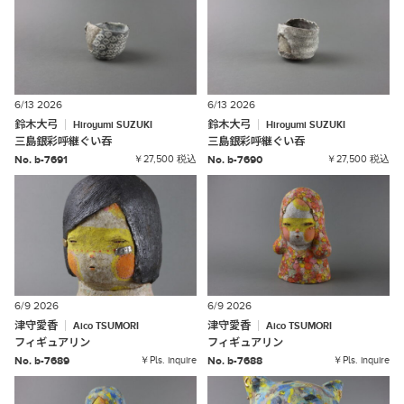
6/13 2026
6/13 2026
鈴木大弓
鈴木大弓
Hiroyumi
SUZUKI
Hiroyumi
SUZUKI
三島銀彩呼継ぐい吞
三島銀彩呼継ぐい吞
No. b-7691
￥27,500 税込
No. b-7690
￥27,500 税込
6/9 2026
6/9 2026
津守愛香
津守愛香
Aico
TSUMORI
Aico
TSUMORI
フィギュアリン
フィギュアリン
No. b-7689
￥Pls. inquire
No. b-7688
￥Pls. inquire