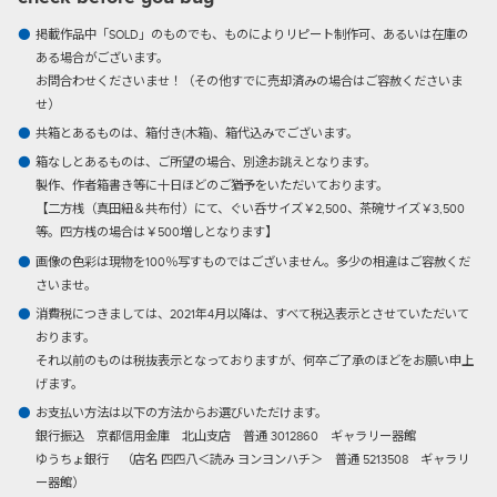
掲載作品中「SOLD」のものでも、ものによりリピート制作可、あるいは在庫の
ある場合がございます。
お問合わせくださいませ！（その他すでに売却済みの場合はご容赦くださいま
せ）
共箱とあるものは、箱付き(木箱)、箱代込みでございます。
箱なしとあるものは、ご所望の場合、別途お誂えとなります。
製作、作者箱書き等に十日ほどのご猶予をいただいております。
【二方桟（真田紐＆共布付）にて、ぐい呑サイズ￥2,500、茶碗サイズ￥3,500
等。四方桟の場合は￥500増しとなります】
画像の色彩は現物を100％写すものではございません。多少の相違はご容赦くだ
さいませ。
消費税につきましては、2021年4月以降は、すべて税込表示とさせていただいて
おります。
それ以前のものは税抜表示となっておりますが、何卒ご了承のほどをお願い申上
げます。
お支払い方法は以下の方法からお選びいただけます。
銀行振込
京都信用金庫 北山支店 普通 3012860 ギャラリー器館
ゆうちょ銀行 （店名 四四八＜読み ヨンヨンハチ＞ 普通 5213508 ギャラリ
ー器館）