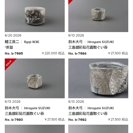
6/20 2026
6/13 2026
鯉江良二
鈴木大弓
Ryoji
KOIE
Hiroyumi
SUZUKI
*
茶盌
三島銀彩貼花面取ぐい吞
No. b-7695
￥220,000 税込
No. b-7694
￥27,500 税込
6/13 2026
6/13 2026
鈴木大弓
鈴木大弓
Hiroyumi
SUZUKI
Hiroyumi
SUZUKI
三島銀彩貼花面取ぐい吞
三島銀彩貼花面取ぐい吞
No. b-7693
￥27,500 税込
No. b-7692
￥27,500 税込