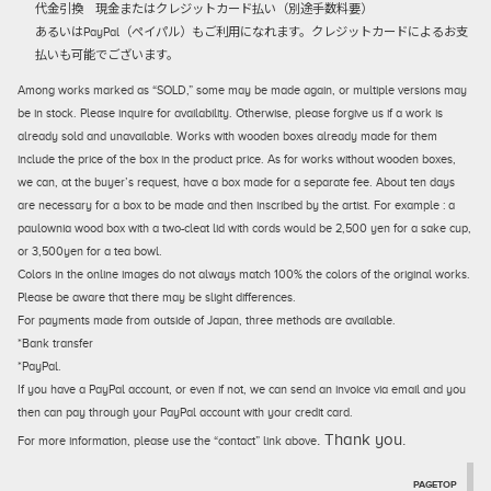
代金引換
現金またはクレジットカード払い（別途手数料要）
あるいはPayPal（ペイパル）もご利用になれます。クレジットカードによるお支
払いも可能でございます。
Among works marked as “SOLD,” some may be made again, or multiple versions may
be in stock. Please inquire for availability. Otherwise, please forgive us if a work is
already sold and unavailable. Works with wooden boxes already made for them
include the price of the box in the product price. As for works without wooden boxes,
we can, at the buyer’s request, have a box made for a separate fee. About ten days
are necessary for a box to be made and then inscribed by the artist. For example : a
paulownia wood box with a two-cleat lid with cords would be 2,500 yen for a sake cup,
or 3,500yen for a tea bowl.
Colors in the online images do not always match 100% the colors of the original works.
Please be aware that there may be slight differences.
For payments made from outside of Japan, three methods are available.
*Bank transfer
*PayPal.
If you have a PayPal account, or even if not, we can send an invoice via email and you
then can pay through your PayPal account with your credit card.
. Thank you.
For more information, please use the “contact” link above
PAGETOP