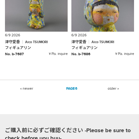
6/9 2026
6/9 2026
津守愛香
津守愛香
Aico
TSUMORI
Aico
TSUMORI
フィギュアリン
フィギュアリン
No. b-7687
￥Pls. inquire
No. b-7686
￥Pls. inquire
« newer
6
older »
ご購入前に必ずご確認ください -Please be sure to
check before you buy-