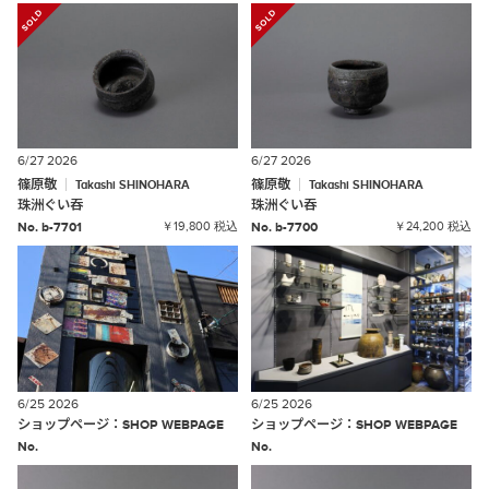
6/27 2026
6/27 2026
篠原敬
篠原敬
Takashi
SHINOHARA
Takashi
SHINOHARA
珠洲ぐい吞
珠洲ぐい吞
No. b-7701
￥19,800 税込
No. b-7700
￥24,200 税込
6/25 2026
6/25 2026
ショップページ
：
SHOP
WEBPAGE
ショップページ
：
SHOP
WEBPAGE
No.
No.