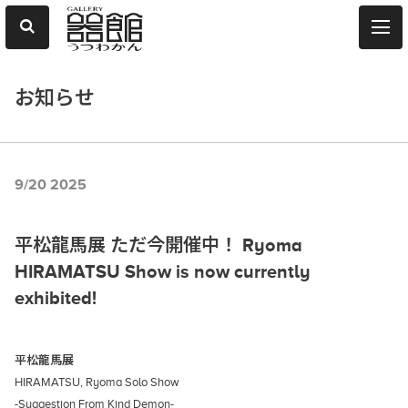
お知らせ
9/20 2025
平松龍馬展 ただ今開催中！ Ryoma
HIRAMATSU Show is now currently
exhibited!
平松龍馬展
HIRAMATSU, Ryoma Solo Show
-Suggestion From Kind Demon-