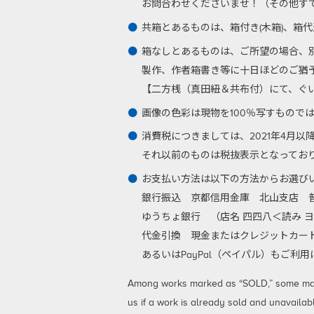
お問合わせくださいませ！（その他す
共箱とあるものは、箱付き(木箱)、箱
箱なしとあるものは、ご所望の場合、
製作、作者箱書き等に十日ほどのご猶
【二方桟（真田紐＆共布付）にて、ぐい呑
画像の色彩は現物を100％写すもので
消費税につきましては、2021年4月
それ以前のものは税抜表示となってお
お支払い方法は以下の方法からお選び
銀行振込
京都信用金庫 北山支店 普通
ゆうちょ銀行 （店名 四四八＜読み ヨ
代金引換
現金またはクレジットカード
あるいはPayPal（ペイパル）もご
Among works marked as “SOLD,” some may be
us if a work is already sold and unavailab