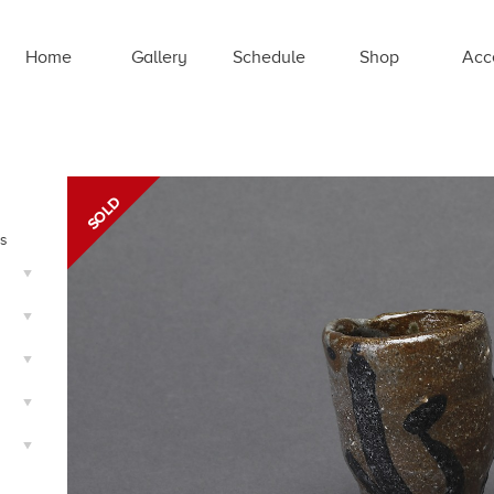
Home
Gallery
Schedule
Shop
Acc
ts