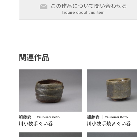
この作品について問い合わせる
Inquire about this item
関連作品
加藤委
加藤委
Tsubusa Kato
Tsubusa Kato
川小牧手ぐい呑
川小牧手焼〆ぐい呑