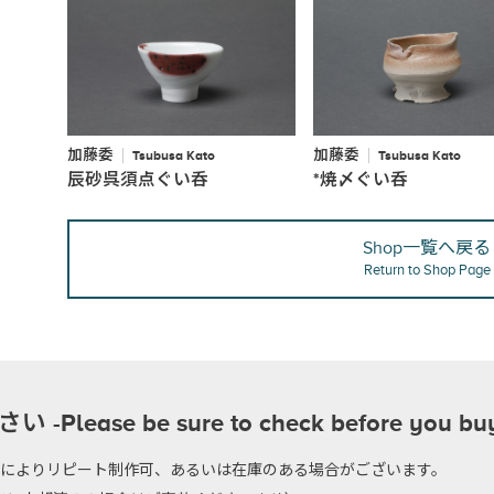
加藤委
加藤委
Tsubusa Kato
Tsubusa Kato
辰砂呉須点ぐい呑
*焼〆ぐい呑
Shop一覧へ戻る
Return to Shop Page
se be sure to check before you bu
のによりリピート制作可、あるいは在庫のある場合がございます。