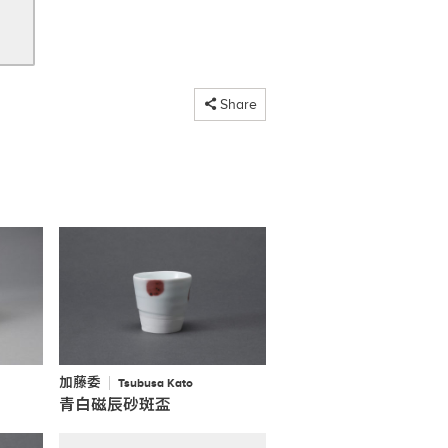
コピーしました
Share
加藤委
Tsubusa Kato
青白磁辰砂斑盃