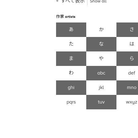
すべて表示
Show all
作家
artists
あ
か
さ
た
な
は
ま
や
ら
わ
abc
def
ghi
jkl
mno
pqrs
tuv
wxyz