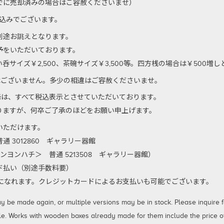
でに売却済みの場合はご容赦くださいませ）
代込みでございます。
別途お誂えとなります。
予をいただいております。
サイズ￥2,500、茶碗サイズ￥3,500等。四方桟の場合は￥500増
はございません。多少の相違はご容赦くださいませ。
以降は、すべて税込表示とさせていただいております。
りますが、何卒ご了承のほどをお願い申上げます。
いただけます。
 3012860 ギャラリー器館
ンヨンハチ＞ 普通 5213508 ギャラリー器館）
払い（別途手数料要）
利用になれます。クレジットカードによるお支払いも可能でございます。
 made again, or multiple versions may be in stock. Please inquire for
le. Works with wooden boxes already made for them include the price of 