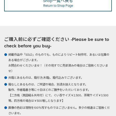
Shop一覧へ戻る
Return to Shop Page
ご購入前に必ずご確認ください -Please be sure to
check before you buy-
掲載作品中「SOLD」のものでも、ものによりリピート制作可、あるいは在庫の
ある場合がございます。
お問合わせくださいませ！（その他すでに売却済みの場合はご容赦くださいま
せ）
共箱とあるものは、箱付き(木箱)、箱代込みでございます。
箱なしとあるものは、ご所望の場合、別途お誂えとなります。
製作、作者箱書き等に十日ほどのご猶予をいただいております。
【二方桟（真田紐＆共布付）にて、ぐい呑サイズ￥2,500、茶碗サイズ￥3,500
等。四方桟の場合は￥500増しとなります】
画像の色彩は現物を100％写すものではございません。多少の相違はご容赦くだ
さいませ。