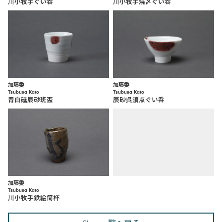
川小牧手ぐい呑
川小牧手焼〆ぐい呑
加藤委
加藤委
Tsubusa Kato
Tsubusa Kato
青白磁辰砂斑盃
辰砂呉須点ぐい呑
加藤委
Tsubusa Kato
川小牧手鉄絵筒杯