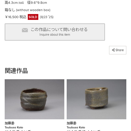
高4.3cm.tall 径9.6~9.8cm
箱なし (without wooden box)
(8/23 '25)
￥16,500 税込
SOLD
この作品について問い合わせる
Inquire about this item
コピーしました
Share
関連作品
加藤委
加藤委
Tsubusa Kato
Tsubusa Kato