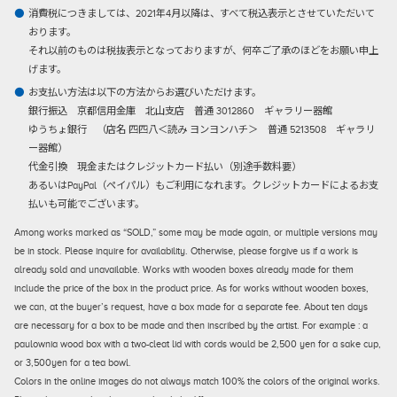
消費税につきましては、2021年4月以降は、すべて税込表示とさせていただいて
おります。
それ以前のものは税抜表示となっておりますが、何卒ご了承のほどをお願い申上
げます。
お支払い方法は以下の方法からお選びいただけます。
銀行振込
京都信用金庫 北山支店 普通 3012860 ギャラリー器館
ゆうちょ銀行 （店名 四四八＜読み ヨンヨンハチ＞ 普通 5213508 ギャラリ
ー器館）
代金引換
現金またはクレジットカード払い（別途手数料要）
あるいはPayPal（ペイパル）もご利用になれます。クレジットカードによるお支
払いも可能でございます。
Among works marked as “SOLD,” some may be made again, or multiple versions may
be in stock. Please inquire for availability. Otherwise, please forgive us if a work is
already sold and unavailable. Works with wooden boxes already made for them
include the price of the box in the product price. As for works without wooden boxes,
we can, at the buyer’s request, have a box made for a separate fee. About ten days
are necessary for a box to be made and then inscribed by the artist. For example : a
paulownia wood box with a two-cleat lid with cords would be 2,500 yen for a sake cup,
or 3,500yen for a tea bowl.
Colors in the online images do not always match 100% the colors of the original works.