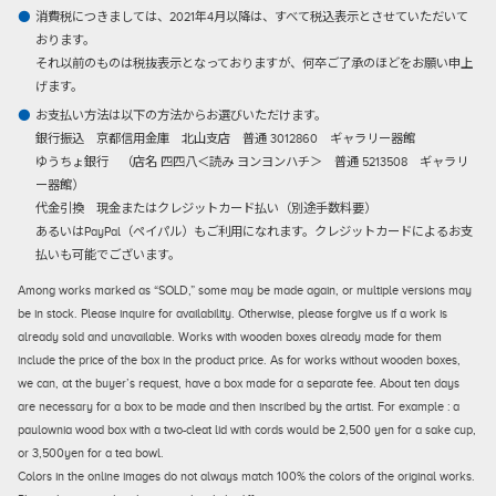
消費税につきましては、2021年4月以降は、すべて税込表示とさせていただいて
おります。
それ以前のものは税抜表示となっておりますが、何卒ご了承のほどをお願い申上
げます。
お支払い方法は以下の方法からお選びいただけます。
銀行振込
京都信用金庫 北山支店 普通 3012860 ギャラリー器館
ゆうちょ銀行 （店名 四四八＜読み ヨンヨンハチ＞ 普通 5213508 ギャラリ
ー器館）
代金引換
現金またはクレジットカード払い（別途手数料要）
あるいはPayPal（ペイパル）もご利用になれます。クレジットカードによるお支
払いも可能でございます。
Among works marked as “SOLD,” some may be made again, or multiple versions may
be in stock. Please inquire for availability. Otherwise, please forgive us if a work is
already sold and unavailable. Works with wooden boxes already made for them
include the price of the box in the product price. As for works without wooden boxes,
we can, at the buyer’s request, have a box made for a separate fee. About ten days
are necessary for a box to be made and then inscribed by the artist. For example : a
paulownia wood box with a two-cleat lid with cords would be 2,500 yen for a sake cup,
or 3,500yen for a tea bowl.
Colors in the online images do not always match 100% the colors of the original works.