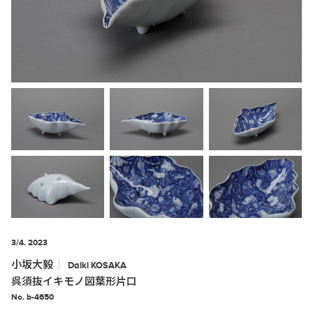
3/4. 2023
小坂大毅
Daiki
KOSAKA
呉須抜イキモノ図葉形片口
No. b-4650