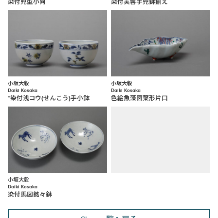
染付兜型小向
染付芙蓉手兜鉢揃え
小坂大毅
小坂大毅
Daiki Kosaka
Daiki Kosaka
*染付浅コウ(せんこう)手小鉢
色絵魚藻図葉形片口
小坂大毅
Daiki Kosaka
染付馬図銘々鉢