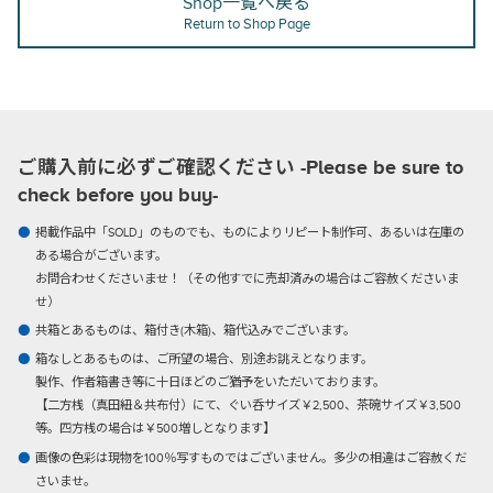
Shop一覧へ戻る
Return to Shop Page
ご購入前に必ずご確認ください -Please be sure to
check before you buy-
掲載作品中「SOLD」のものでも、ものによりリピート制作可、あるいは在庫の
ある場合がございます。
お問合わせくださいませ！（その他すでに売却済みの場合はご容赦くださいま
せ）
共箱とあるものは、箱付き(木箱)、箱代込みでございます。
箱なしとあるものは、ご所望の場合、別途お誂えとなります。
製作、作者箱書き等に十日ほどのご猶予をいただいております。
【二方桟（真田紐＆共布付）にて、ぐい呑サイズ￥2,500、茶碗サイズ￥3,500
等。四方桟の場合は￥500増しとなります】
画像の色彩は現物を100％写すものではございません。多少の相違はご容赦くだ
さいませ。