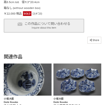
高5.5cm.tall 径11.3~20.4cm
箱なし (without wooden box)
(3/4 '23)
￥22,000 税込
SOLD
この作品について問い合わせる
Inquire about this item
コピーしました
Share
関連作品
小坂大毅
小坂大毅
Daiki Kosaka
Daiki Kosaka