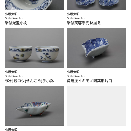
小坂大毅
小坂大毅
Daiki Kosaka
Daiki Kosaka
染付兜型小向
染付芙蓉手兜鉢揃え
小坂大毅
小坂大毅
Daiki Kosaka
Daiki Kosaka
*染付浅コウ(せんこう)手小鉢
呉須抜イキモノ図葉形片口
小坂大毅