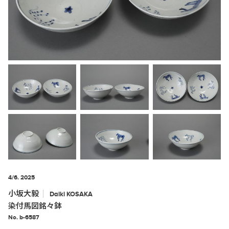
4/6. 2025
小坂大毅
Daiki
KOSAKA
染付馬図銘々鉢
No. b-6587