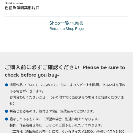
Daiki Kosaka
色絵魚藻図葉形片口
Shop一覧へ戻る
Return to Shop Page
ご購入前に必ずご確認ください -Please be sure to
check before you buy-
掲載作品中「SOLD」のものでも、ものによりリピート制作可、あるいは在庫の
ある場合がございます。
お問合わせくださいませ！（その他すでに売却済みの場合はご容赦くださいま
せ）
共箱とあるものは、箱付き(木箱)、箱代込みでございます。
箱なしとあるものは、ご所望の場合、別途お誂えとなります。
製作、作者箱書き等に十日ほどのご猶予をいただいております。
【二方桟（真田紐＆共布付）にて、ぐい呑サイズ￥2,500、茶碗サイズ￥3,500