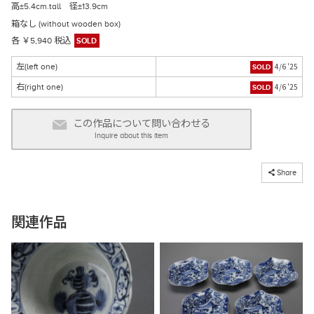
高±5.4cm.tall 径±13.9cm
箱なし (without wooden box)
各 ￥5,940 税込
SOLD
4/6 '25
左(left one)
SOLD
4/6 '25
右(right one)
SOLD
この作品について問い合わせる
Inquire about this item
コピーしました
Share
関連作品