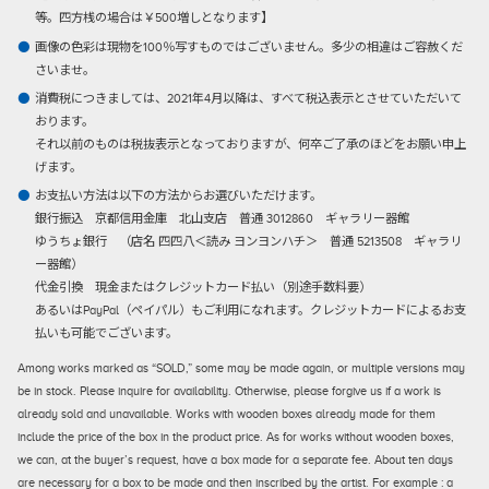
等。四方桟の場合は￥500増しとなります】
画像の色彩は現物を100％写すものではございません。多少の相違はご容赦くだ
さいませ。
消費税につきましては、2021年4月以降は、すべて税込表示とさせていただいて
おります。
それ以前のものは税抜表示となっておりますが、何卒ご了承のほどをお願い申上
げます。
お支払い方法は以下の方法からお選びいただけます。
銀行振込
京都信用金庫 北山支店 普通 3012860 ギャラリー器館
ゆうちょ銀行 （店名 四四八＜読み ヨンヨンハチ＞ 普通 5213508 ギャラリ
ー器館）
代金引換
現金またはクレジットカード払い（別途手数料要）
あるいはPayPal（ペイパル）もご利用になれます。クレジットカードによるお支
払いも可能でございます。
Among works marked as “SOLD,” some may be made again, or multiple versions may
be in stock. Please inquire for availability. Otherwise, please forgive us if a work is
already sold and unavailable. Works with wooden boxes already made for them
include the price of the box in the product price. As for works without wooden boxes,
we can, at the buyer’s request, have a box made for a separate fee. About ten days
are necessary for a box to be made and then inscribed by the artist. For example : a