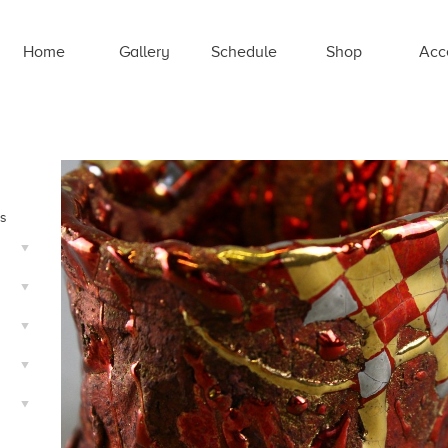
Home
Gallery
Schedule
Shop
Acc
ts