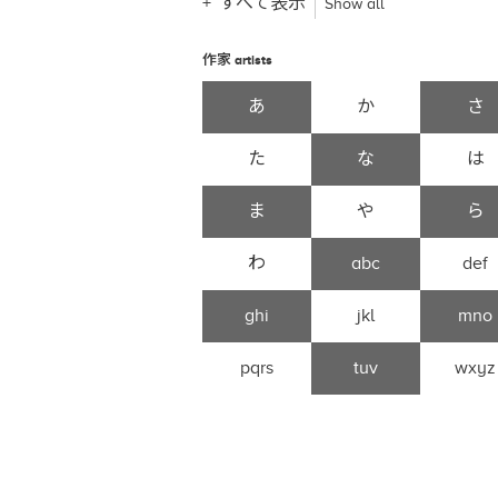
すべて表示
Show all
作家
artists
あ
か
さ
た
な
は
ま
や
ら
わ
abc
def
ghi
jkl
mno
pqrs
tuv
wxyz