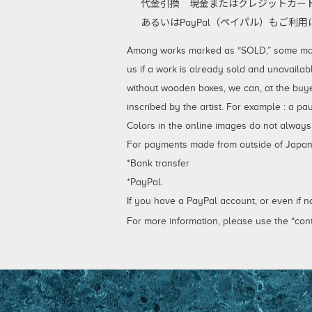
代金引換
現金またはクレジットカード
あるいはPayPal（ペイパル）もご
Among works marked as “SOLD,” some may be
us if a work is already sold and unavailab
without wooden boxes, we can, at the buy
inscribed by the artist. For example : a p
Colors in the online images do not always
For payments made from outside of Japan,
*Bank transfer
*PayPal.
If you have a PayPal account, or even if 
For more information, please use the “cont