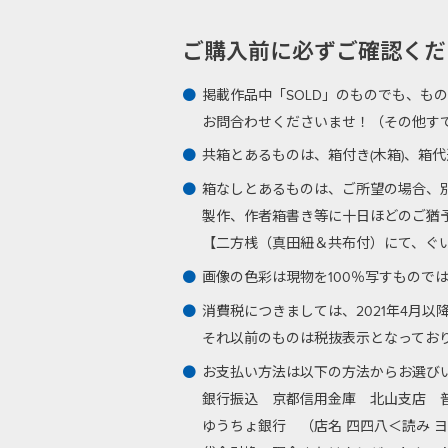
ご購入前に必ずご確認ください -Plea
掲載作品中「SOLD」のものでも、も
お問合わせくださいませ！（その他す
共箱とあるものは、箱付き(木箱)、箱
箱なしとあるものは、ご所望の場合、
製作、作者箱書き等に十日ほどのご猶
【二方桟（真田紐＆共布付）にて、ぐい呑
画像の色彩は現物を100％写すもので
消費税につきましては、2021年4月
それ以前のものは税抜表示となってお
お支払い方法は以下の方法からお選び
銀行振込
京都信用金庫 北山支店 普通
ゆうちょ銀行 （店名 四四八＜読み ヨ