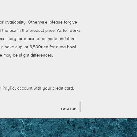
 availability. Otherwise, please forgive
the box in the product price. As for works
necessary for a box to be made and then
r a sake cup, or 3,500yen for a tea bowl.
e may be slight differences.
 PayPal account with your credit card.
PAGETOP