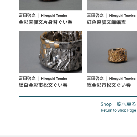
富田啓之
富田啓之
Hiroyuki Tomita
Hiroyuki Tomita
金彩直弧文片身替ぐい呑
虹色直弧文蝙蝠盃
富田啓之
富田啓之
Hiroyuki Tomita
Hiroyuki Tomita
総白金彩市松文ぐい吞
総金彩市松文ぐい吞
Shop一覧へ戻る
Return to Shop Page