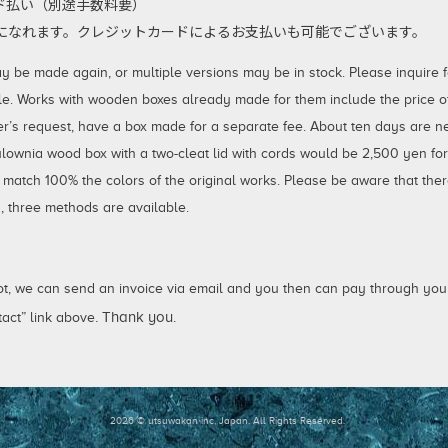
払い（別途手数料要）
利用になれます。クレジットカードによるお支払いも可能でございます。
 made again, or multiple versions may be in stock. Please inquire for
le. Works with wooden boxes already made for them include the price of 
er’s request, have a box made for a separate fee. About ten days are 
aulownia wood box with a two-cleat lid with cords would be 2,500 yen fo
 match 100% the colors of the original works. Please be aware that ther
 three methods are available.
not, we can send an invoice via email and you then can pay through your
. Thank you.
act” link above
2026 © utsuwakan inc, Japan.
All Rights Reserved.