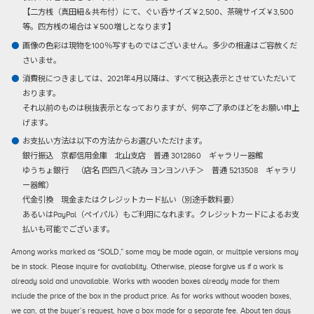
【二方桟（真田紐＆共布付）にて、ぐい呑サイズ￥2,500、茶碗サイズ￥3,500
等。四方桟の場合は￥500増しとなります】
画像の色彩は現物を100％写すものではございません。多少の相違はご容赦くだ
さいませ。
消費税につきましては、2021年4月以降は、すべて税込表示とさせていただいて
おります。
それ以前のものは税抜表示となっておりますが、何卒ご了承のほどをお願い申上
げます。
お支払い方法は以下の方法からお選びいただけます。
銀行振込
京都信用金庫 北山支店 普通 3012860 ギャラリー器館
ゆうちょ銀行 （店名 四四八＜読み ヨンヨンハチ＞ 普通 5213508 ギャラリ
ー器館）
代金引換
現金またはクレジットカード払い（別途手数料要）
あるいはPayPal（ペイパル）もご利用になれます。クレジットカードによるお支
払いも可能でございます。
Among works marked as “SOLD,” some may be made again, or multiple versions may
be in stock. Please inquire for availability. Otherwise, please forgive us if a work is
already sold and unavailable. Works with wooden boxes already made for them
include the price of the box in the product price. As for works without wooden boxes,
we can, at the buyer’s request, have a box made for a separate fee. About ten days