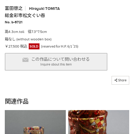
富田啓之
Hiroyuki
TOMITA
総金彩市松文ぐい吞
No. b-6721
高4.3cm.tall 径7.3~7.5cm
箱なし (without wooden box)
(reserved for H.P. 6/1 '25)
￥27,500 税込
SOLD
この作品について問い合わせる
Inquire about this item
コピーしました
Share
関連作品