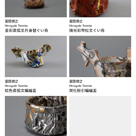
富田啓之
富田啓之
Hiroyuki Tomita
Hiroyuki Tomita
金彩直弧文片身替ぐい呑
陽光彩市松文ぐい呑
富田啓之
富田啓之
Hiroyuki Tomita
Hiroyuki Tomita
虹色直弧文蝙蝠盃
炭化粉引蝙蝠盃