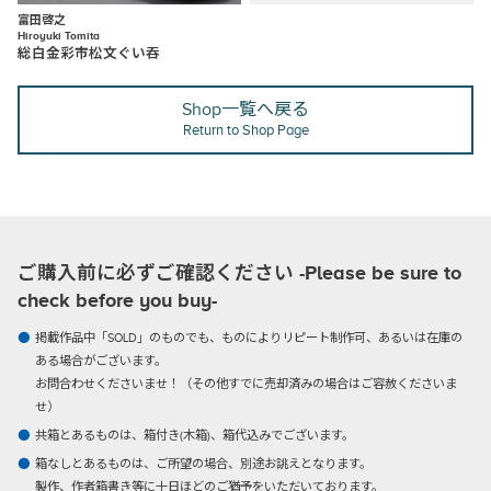
富田啓之
Hiroyuki Tomita
総白金彩市松文ぐい吞
Shop一覧へ戻る
Return to Shop Page
ご購入前に必ずご確認ください -Please be sure to
check before you buy-
掲載作品中「SOLD」のものでも、ものによりリピート制作可、あるいは在庫の
ある場合がございます。
お問合わせくださいませ！（その他すでに売却済みの場合はご容赦くださいま
せ）
共箱とあるものは、箱付き(木箱)、箱代込みでございます。
箱なしとあるものは、ご所望の場合、別途お誂えとなります。
製作、作者箱書き等に十日ほどのご猶予をいただいております。