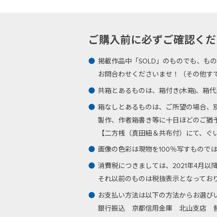
ご購入前に必ずご確認ください -Plea
掲載作品中「SOLD」のものでも、も
お問合わせくださいませ！（その他す
共箱とあるものは、箱付き(木箱)、箱
箱なしとあるものは、ご所望の場合、
製作、作者箱書き等に十日ほどのご猶
【二方桟（真田紐＆共布付）にて、ぐい呑
画像の色彩は現物を100％写すもので
消費税につきましては、2021年4月
それ以前のものは税抜表示となってお
お支払い方法は以下の方法からお選び
銀行振込
京都信用金庫 北山支店 普通