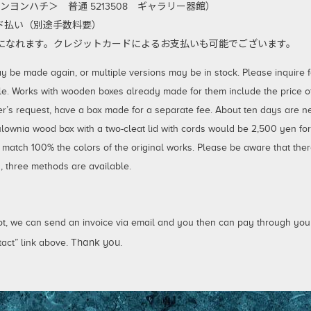
ンヨンハチ＞ 普通 5213508 ギャラリー器館）
払い（別途手数料要）
利用になれます。クレジットカードによるお支払いも可能でございます。
 made again, or multiple versions may be in stock. Please inquire for
le. Works with wooden boxes already made for them include the price of 
er’s request, have a box made for a separate fee. About ten days are 
aulownia wood box with a two-cleat lid with cords would be 2,500 yen fo
 match 100% the colors of the original works. Please be aware that ther
 three methods are available.
not, we can send an invoice via email and you then can pay through your
. Thank you.
act” link above