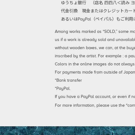
ゆうちょ銀行 （店名 四四八＜読み ヨ
代金引換
現金またはクレジットカード
あるいはPayPal（ペイパル）もご
Among works marked as “SOLD,” some may be
us if a work is already sold and unavailab
without wooden boxes, we can, at the buy
inscribed by the artist. For example : a p
Colors in the online images do not always
For payments made from outside of Japan,
*Bank transfer
*PayPal.
If you have a PayPal account, or even if 
For more information, please use the “cont