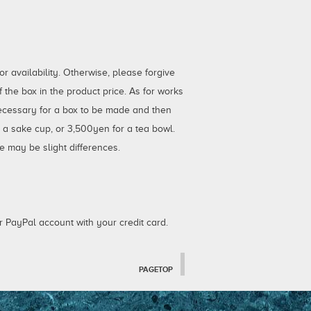
 availability. Otherwise, please forgive
the box in the product price. As for works
necessary for a box to be made and then
r a sake cup, or 3,500yen for a tea bowl.
e may be slight differences.
 PayPal account with your credit card.
PAGETOP