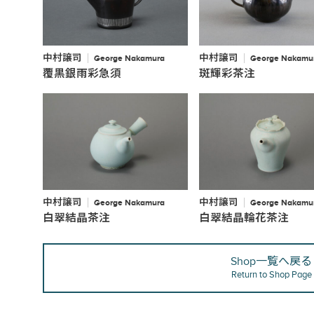
中村譲司
中村譲司
George Nakamura
George Nakamu
覆黒銀雨彩急須
斑輝彩茶注
中村譲司
中村譲司
George Nakamura
George Nakamu
白翠結晶茶注
白翠結晶輪花茶注
Shop一覧へ戻る
Return to Shop Page