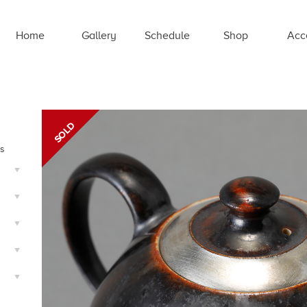
Home
Gallery
Schedule
Shop
Acc
ts