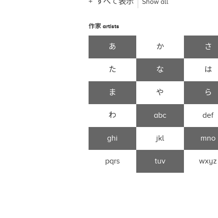
すべて表示
Show all
作家
artists
あ
か
さ
た
な
は
ま
や
ら
わ
abc
def
ghi
jkl
mno
pqrs
tuv
wxyz