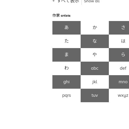
すべて表示
Show all
作家
artists
あ
か
さ
た
な
は
ま
や
ら
わ
abc
def
ghi
jkl
mno
pqrs
tuv
wxyz