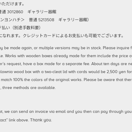
いただけます。
 3012860 ギャラリー器館
ンヨンハチ＞ 普通 5213508 ギャラリー器館）
払い（別途手数料要）
利用になれます。クレジットカードによるお支払いも可能でございます。
 made again, or multiple versions may be in stock. Please inquire for
le. Works with wooden boxes already made for them include the price of 
er’s request, have a box made for a separate fee. About ten days are 
aulownia wood box with a two-cleat lid with cords would be 2,500 yen fo
 match 100% the colors of the original works. Please be aware that ther
 three methods are available.
not, we can send an invoice via email and you then can pay through your
. Thank you.
act” link above