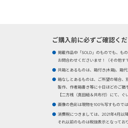
ご購入前に必ずご確認ください -Plea
掲載作品中「SOLD」のものでも、も
お問合わせくださいませ！（その他す
共箱とあるものは、箱付き(木箱)、箱
箱なしとあるものは、ご所望の場合、
製作、作者箱書き等に十日ほどのご猶
【二方桟（真田紐＆共布付）にて、ぐい呑
画像の色彩は現物を100％写すもので
消費税につきましては、2021年4月
それ以前のものは税抜表示となってお