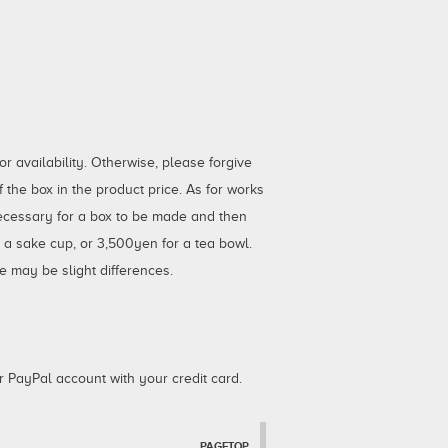
 availability. Otherwise, please forgive
the box in the product price. As for works
necessary for a box to be made and then
r a sake cup, or 3,500yen for a tea bowl.
e may be slight differences.
 PayPal account with your credit card.
PAGETOP