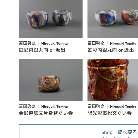
富田啓之
富田啓之
Hiroyuki Tomita
Hiroyuki Tomita
虹彩内銀丸向 or 汲出
虹彩内銀丸向 or 汲出
富田啓之
富田啓之
Hiroyuki Tomita
Hiroyuki Tomita
金彩直弧文片身替ぐい呑
陽光彩市松文ぐい呑
Shop一覧へ戻る