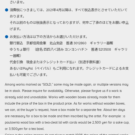
さいませ。
消費税につきましては、2021年4月以降は、すべて税込表示とさせていただいて
おります。
それ以前のものは税抜表示となっておりますが、何卒ご了承のほどをお願い申上
げます。
お支払い方法は以下の方法からお選びいただけます。
銀行振込
京都信用金庫 北山支店 普通 3012860 ギャラリー器館
ゆうちょ銀行 （店名 四四八＜読み ヨンヨンハチ＞ 普通 5213508 ギャラリ
ー器館）
代金引換
現金またはクレジットカード払い（別途手数料要）
あるいはPayPal（ペイパル）もご利用になれます。クレジットカードによるお支
払いも可能でございます。
Among works marked as “SOLD,” some may be made again, or multiple versions may
be in stock. Please inquire for availability. Otherwise, please forgive us if a work is
already sold and unavailable. Works with wooden boxes already made for them
include the price of the box in the product price. As for works without wooden boxes,
we can, at the buyer’s request, have a box made for a separate fee. About ten days
are necessary for a box to be made and then inscribed by the artist. For example : a
paulownia wood box with a two-cleat lid with cords would be 2,500 yen for a sake cup,
or 3,500yen for a tea bowl.
Colors in the online images do not always match 100% the colors of the original works.