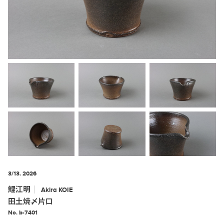
3/13. 2026
鯉江明
Akira
KOIE
田土焼〆片口
No. b-7401