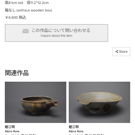
高8.1cm.tall 径11.2~12.2cm
箱なし (without wooden box)
￥6,600 税込
この作品について問い合わせる
Inquire about this item
コピーしました
Share
関連作品
鯉江明
鯉江明
Akira Koie
Akira Koie