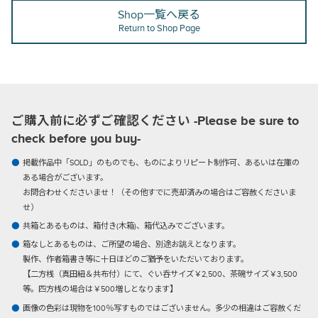
Shop一覧へ戻る
Return to Shop Page
ご購入前に必ずご確認ください -Please be sure to
check before you buy-
掲載作品中「SOLD」のものでも、ものによりリピート制作可、あるいは在庫の
ある場合がございます。
お問合わせくださいませ！（その他すでに売却済みの場合はご容赦くださいま
せ）
共箱とあるものは、箱付き(木箱)、箱代込みでございます。
箱なしとあるものは、ご所望の場合、別途お誂えとなります。
製作、作者箱書き等に十日ほどのご猶予をいただいております。
【二方桟（真田紐＆共布付）にて、ぐい呑サイズ￥2,500、茶碗サイズ￥3,500
等。四方桟の場合は￥500増しとなります】
画像の色彩は現物を100％写すものではございません。多少の相違はご容赦くだ