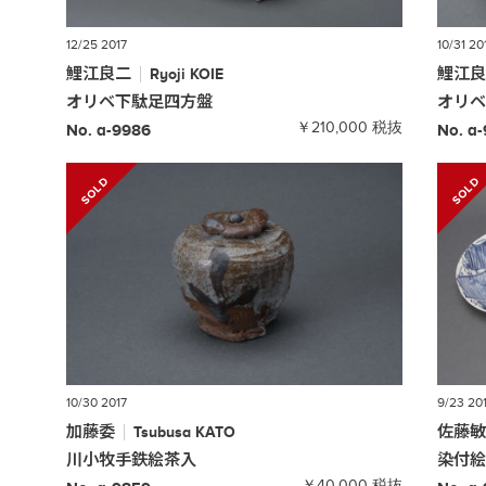
12/25 2017
10/31 20
鯉江良二
鯉江
Ryoji
KOIE
オリベ下駄足四方盤
オリ
￥210,000 税抜
No. a-9986
No. a
10/30 2017
9/23 20
加藤委
佐藤
Tsubusa
KATO
川小牧手鉄絵茶入
染付
￥40,000 税抜