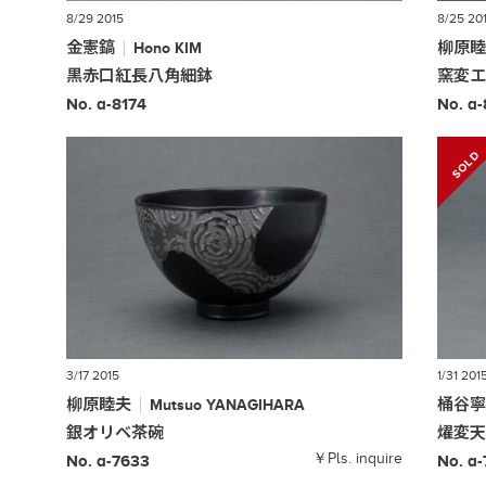
8/29 2015
8/25 20
金憲鎬
柳原
Hono
KIM
黒赤口紅長八角細鉢
窯変
No. a-8174
No. a
3/17 2015
1/31 201
柳原睦夫
桶谷
Mutsuo
YANAGIHARA
銀オリベ茶碗
燿変
￥Pls. inquire
No. a-7633
No. a