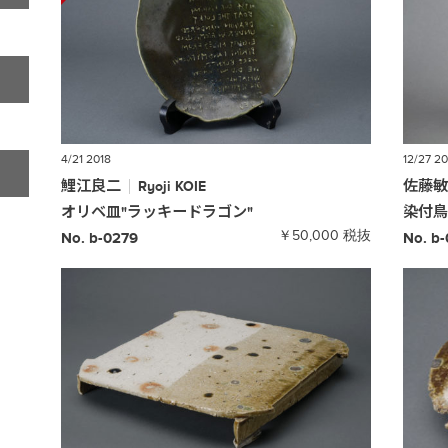
4/21 2018
12/27 20
鯉江良二
佐藤
Ryoji
KOIE
オリベ皿
"ラッキードラゴン"
染付
￥50,000 税抜
No. b-0279
No. b