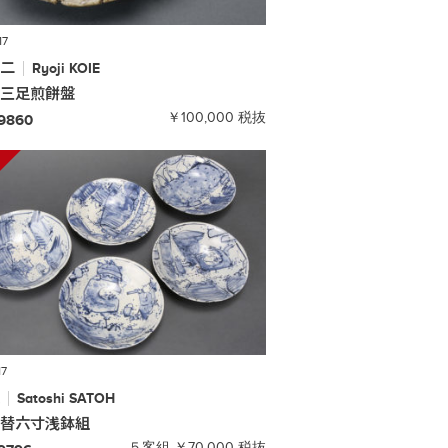
17
良二
Ryoji
KOIE
ベ三足煎餅盤
￥100,000 税抜
-9860
17
敏
Satoshi
SATOH
絵替六寸浅鉢組
５客組 ￥70,000 税抜