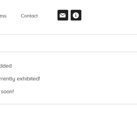
ess
Contact
dded
ly exhibited!
soon!