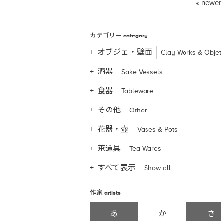
« newe
カテゴリー
category
オブジェ・壁面
Clay Works & Obje
酒器
Sake Vessels
食器
Tableware
その他
Other
花器・壺
Vases & Pots
茶道具
Tea Wares
すべて表示
Show all
作家
artists
あ
か
さ