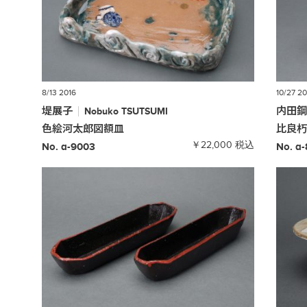
8/13 2016
10/27 2
堤展子
内田
Nobuko
TSUTSUMI
色絵河太郎図額皿
比良
￥22,000 税込
No. a-9003
No. a