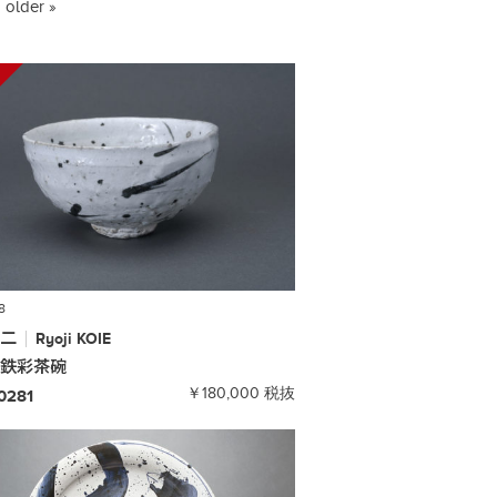
older »
8
良二
Ryoji
KOIE
白鉄彩茶碗
￥180,000 税抜
-0281