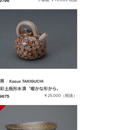
-9796
和男
Kazuo
TAKIGUCHI
金彩土瓶形水滴
〝暖かな形から〟
￥25,000（税抜）
-9675