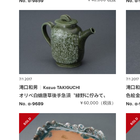
No. a-9859
No. a
7/1 2017
7/1 2017
滝口和男
滝口
Kazuo
TAKIGUCHI
オリベ白蛸唐草後手急須
〝緑野に佇みて〟
色絵
￥60,000（税抜）
No. a-9689
No. a