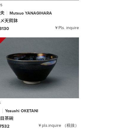
15
睦夫
Mutsuo
YANAGIHARA
エメ天鍔鉢
￥Pls. inquire
-8130
5
寧
Yasushi
OKETANI
天目茶碗
￥pls.inquire （税抜）
-7532