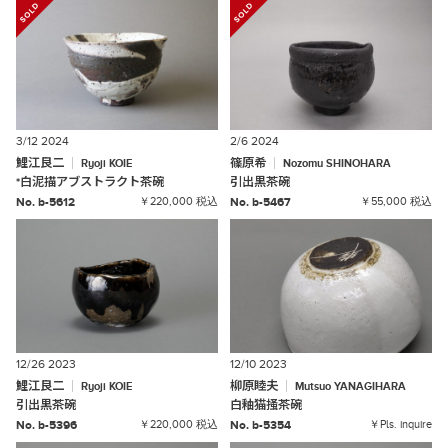
3/12 2024
2/6 2024
鯉江良二
篠原希
Ryoji
KOIE
Nozomu
SHINOHARA
*
白泥描アブストラクト茶碗
引出黒茶碗
No. b-5612
￥220,000 税込
No. b-5467
￥55,000 税込
12/26 2023
12/10 2023
鯉江良二
柳原睦夫
Ryoji
KOIE
Mutsuo
YANAGIHARA
引出黒茶碗
白釉猫掻茶碗
No. b-5396
￥220,000 税込
No. b-5354
￥Pls. inquire