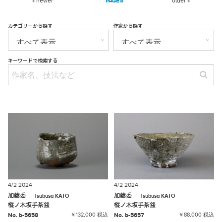
« newer
8
older »
カテゴリーから探す
作家から探す
キーワードで検索する
4/2 2024
4/2 2024
加藤委
加藤委
Tsubusa
KATO
Tsubusa
KATO
樅ノ木坂手茶盌
樅ノ木坂手茶盌
No. b-5658
￥132,000 税込
No. b-5657
￥88,000 税込