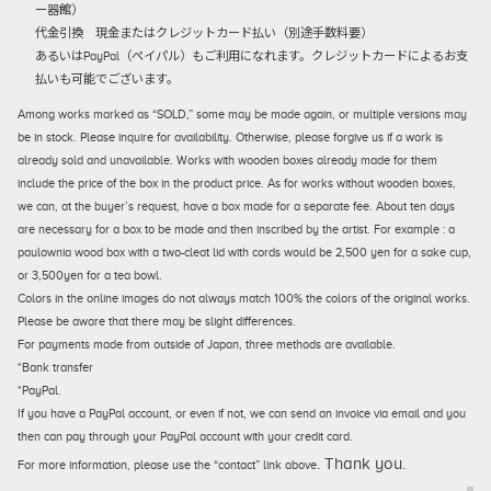
ー器館）
代金引換
現金またはクレジットカード払い（別途手数料要）
あるいはPayPal（ペイパル）もご利用になれます。クレジットカードによるお支
払いも可能でございます。
Among works marked as “SOLD,” some may be made again, or multiple versions may
be in stock. Please inquire for availability. Otherwise, please forgive us if a work is
already sold and unavailable. Works with wooden boxes already made for them
include the price of the box in the product price. As for works without wooden boxes,
we can, at the buyer’s request, have a box made for a separate fee. About ten days
are necessary for a box to be made and then inscribed by the artist. For example : a
paulownia wood box with a two-cleat lid with cords would be 2,500 yen for a sake cup,
or 3,500yen for a tea bowl.
Colors in the online images do not always match 100% the colors of the original works.
Please be aware that there may be slight differences.
For payments made from outside of Japan, three methods are available.
*Bank transfer
*PayPal.
If you have a PayPal account, or even if not, we can send an invoice via email and you
then can pay through your PayPal account with your credit card.
. Thank you.
For more information, please use the “contact” link above