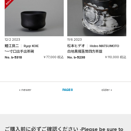
12/2 2023
11/6 2023
鯉江良二
松本ヒデオ
Ryoji
KOIE
Hideo
MATSUMOTO
*
一寸口出手出茶碗
白地黒掻落筒四方茶盌
No. b-5318
￥77,000 税込
No. b-5238
￥110,000 税込
« newer
8
older »
ご購入前に必ずご確認ください -Please be sure to