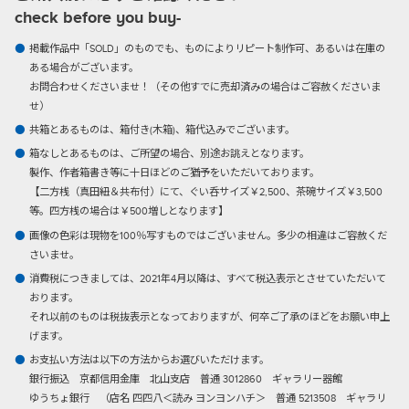
check before you buy-
掲載作品中「SOLD」のものでも、ものによりリピート制作可、あるいは在庫の
ある場合がございます。
お問合わせくださいませ！（その他すでに売却済みの場合はご容赦くださいま
せ）
共箱とあるものは、箱付き(木箱)、箱代込みでございます。
箱なしとあるものは、ご所望の場合、別途お誂えとなります。
製作、作者箱書き等に十日ほどのご猶予をいただいております。
【二方桟（真田紐＆共布付）にて、ぐい呑サイズ￥2,500、茶碗サイズ￥3,500
等。四方桟の場合は￥500増しとなります】
画像の色彩は現物を100％写すものではございません。多少の相違はご容赦くだ
さいませ。
消費税につきましては、2021年4月以降は、すべて税込表示とさせていただいて
おります。
それ以前のものは税抜表示となっておりますが、何卒ご了承のほどをお願い申上
げます。
お支払い方法は以下の方法からお選びいただけます。
銀行振込
京都信用金庫 北山支店 普通 3012860 ギャラリー器館
ゆうちょ銀行 （店名 四四八＜読み ヨンヨンハチ＞ 普通 5213508 ギャラリ