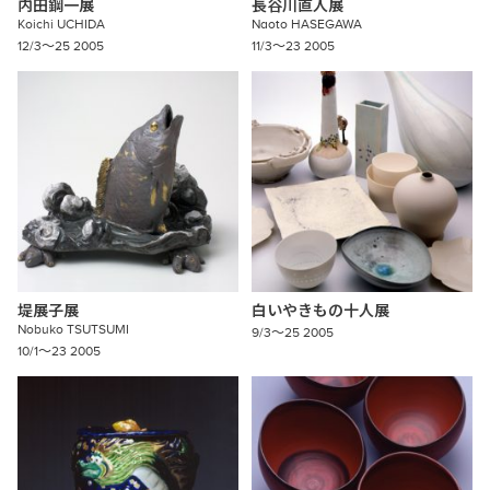
内田鋼一展
長谷川直人展
Koichi
UCHIDA
Naoto
HASEGAWA
12/3〜25 2005
11/3〜23 2005
堤展子展
白いやきもの十人展
Nobuko
TSUTSUMI
9/3〜25 2005
10/1〜23 2005