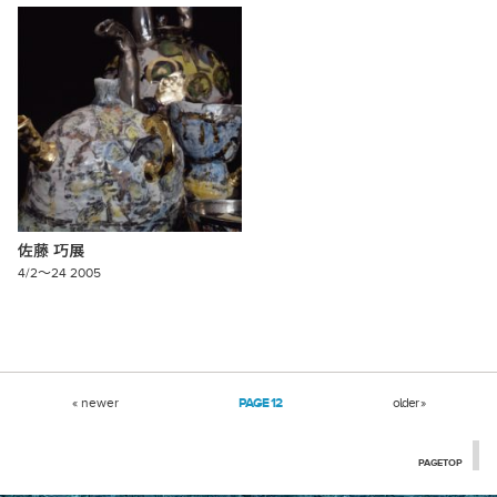
佐藤
巧展
4/2〜24 2005
« newer
12
older »
PAGETOP