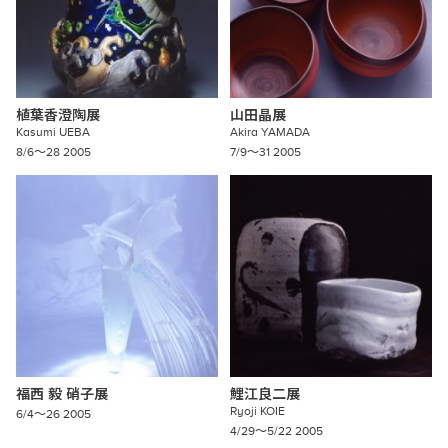
植葉香澄陶展
山田晶展
Kasumi
UEBA
Akira
YAMADA
8/6〜28 2005
7/9〜31 2005
福西
毅
硝子展
鯉江良二展
Ryoji
KOIE
6/4〜26 2005
4/29〜5/22 2005